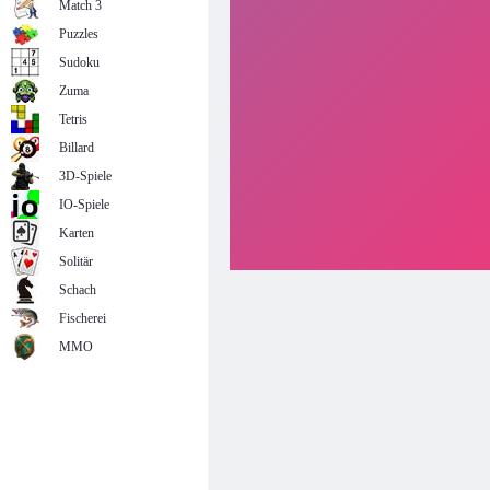
Match 3
Puzzles
Sudoku
Zuma
Tetris
Billard
3D-Spiele
IO-Spiele
Karten
Solitär
Schach
Fischerei
MMO