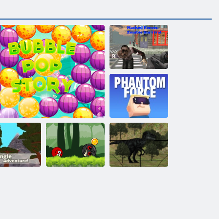
Maskierte
Kräfte: Zombie-
Überleben
Kogama
Phantomkraft
Ball Hero
Kogama:
Adventure:
hungelabenteuer
Bubble Pop Story
Roter Schlagball
Jura-Dino-Jagd