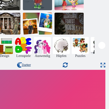
Mein
b der Räuber
Abenteuerbuch
Slacking
H5
2
Spielschule
Verlassene
Universität
Verlassenes
ML5 Escape
Nina Detektiv
Waldhaus
Design
Lernspiele
Auswendig
Hüpfen
Puzzles
Aktion
Darker