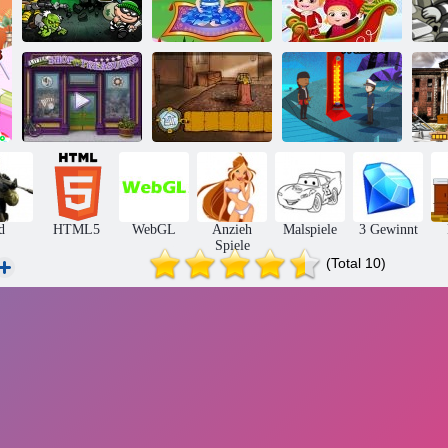
Baby-
Bob der Räuber
Baby-Hazel:
Haselnuss -
Bo
2
Märchenland
Weihnachtsüberraschung
Kleiner
Die Geister von
Ladengeschäft
Kelley Familie
Bayou-Insel
HT
d
HTML5
WebGL
Anzieh
Malspiele
3 Gewinnt
Spiele
(Total 10)