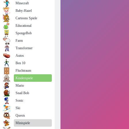
Minecraft
Baby-Hazel
Cartoons Spiele
Educational
SpongeBob
Farm
Transformer
Autos
Ben 10
Fluchtraum
Kinderspiele
Mario
Snail Bob
Sonic
Ski
Quests
Minispiele