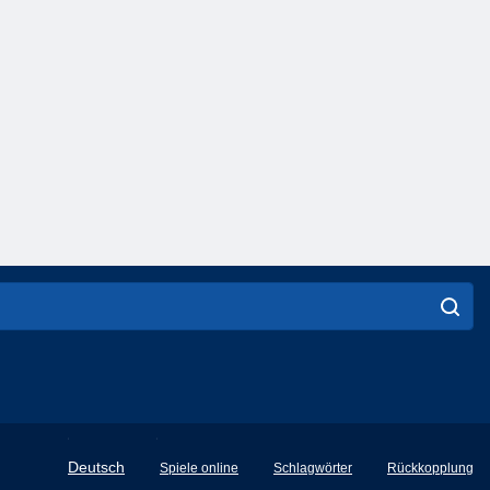
English
Deutsch
Spiele online
Schlagwörter
Rückkopplung