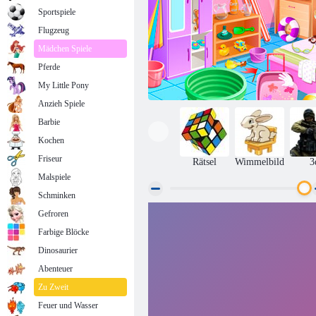
Sportspiele
Flugzeug
Mädchen Spiele
Pferde
My Little Pony
Anzieh Spiele
Barbie
Kochen
Friseur
Rätsel
Wimmelbild
3
Malspiele
Schminken
Gefroren
Baby-Hazel Am Strand
Farbige Blöcke
Dinosaurier
Abenteuer
Zu Zweit
Feuer und Wasser