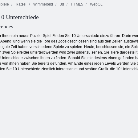
piele
Rätsel
Wimmelbild
3d
HTML5
WebGL
10 Unterschiede
Kogama:
Cubecraft
3 Pandas
WHELY 2
rences
 Ihnen ein neues Puzzle-Spiel Finden Sie 10 Unterschiede einzuführen. Darin werde
Abend, und wenn sie die Tore des Zoos geschlossen sind aus den Zellen ausgewäh
 gute Zeit haben verschiedene Spiele zu spielen. Heute, beschlossen sie, ein Spiel
n zwei Spielfelder unterteilt werden wird zwei Bilder zu sehen. Sie Tiere dargestel
ie Unterschiede zwischen ihnen zu finden. Sobald Sie mindestens einen gefunden ha
le von ihnen haben Sie bereits gefunden. Am Ende eines jeden Levels werden Sie b
 Sie 10 Unterschiede ziemlich interessante und schöne Grafik. die 10 Unterschiede