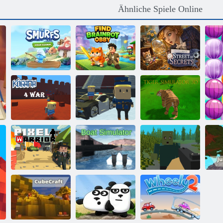
Ähnliche Spiele Online
Wimmelbild
Die Schlümpfe:
Finde Brainrot
„Straße der
Ocean Cleanup
Obby
Geheimnisse“.
Kogama: 4
Kogama
Tiger Simulator
Krieg
Skispringen!!
3d
Pixel -Krieger
Boot-Simulator
Pixelüberleben
Dsc