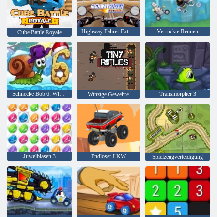
Highway Fahrer Extrem
Verrückte Rennen
Cube Battle Royale
Schnecke Bob 6: Wintergeschichte
Transmorpher 3
Winzige Gewehre
Juwelblasen 3
Endloser LKW
Spielzeugverteidigung