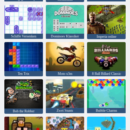
Schiffe Versenken
Dominoes Klassiker
Imperia online
Ten Trix
Moto x3m
8 Ball Billard Classic
Zwei Stunts
Bubble Charms
Bob the Robber