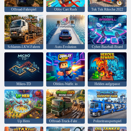
Offroad-Fahrspiel
Obby Cart Rush
Tuk Tuk Rikscha 2022
Schlamm-LKW-Fahren
Auto-Evolution
Cyber-Baseball-Board
Mikro-TD
Obblox-Waffe. io
Helden aufgepasst
Up Hero
Offroad-Truck-Fahrspiel
Polizeitransportspiel