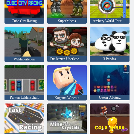
Cube City Racing
SuperMechs
Archery World Tour - Highscore Bogenschießen 3D
Die letzten Überlebenden
3 Pandas
Waldüberleben
Parken Leidenschaft
Ozean-Absturz
Kogama Wipeout