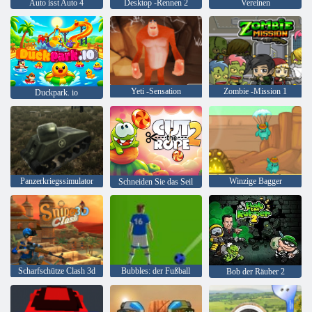
Auto isst Auto 4
Desktop -Rennen 2
Vereinen
Yeti -Sensation
Zombie -Mission 1
Duckpark. io
Panzerkriegssimulator
Winzige Bagger
Schneiden Sie das Seil
Scharfschütze Clash 3d
Bubbles: der Fußball
Bob der Räuber 2