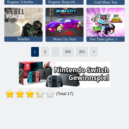
Kogama: Schnelles Rennen
Kogama: Bergwerk der Kristalle
Gold Miner Tom
Rebellen
Moon City Stunt
Teen Titans gehen: Jump Joss
1
2
...
350
351
>
(Total 17)