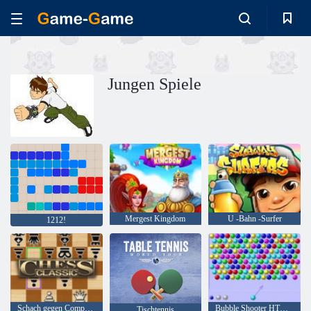
Jungen Spiele
Mergest Kingdom
U -Bahn -Surfer
1212!
Schach gegen Computer
Bubble Shooter HTML5
Tischtennis