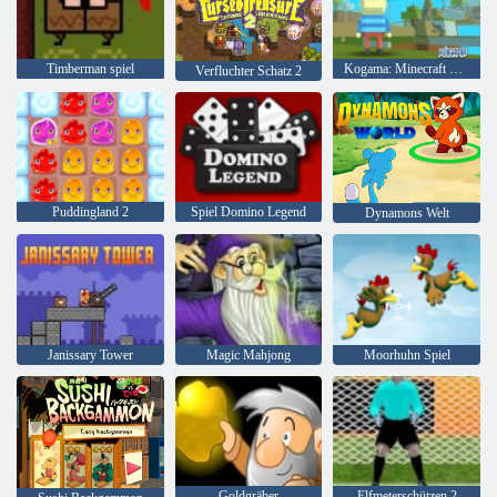
Timberman spiel
Kogama: Minecraft Sky Land
Verfluchter Schatz 2
Puddingland 2
Spiel Domino Legend
Dynamons Welt
Janissary Tower
Magic Mahjong
Moorhuhn Spiel
Goldgräber
Elfmeterschützen 2