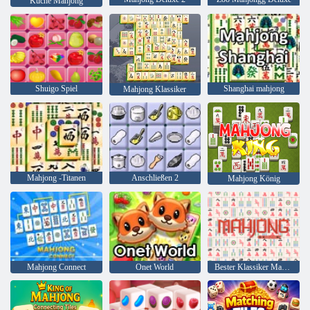
Küche Mahjong
Shuigo Spiel
Shanghai mahjong
Mahjong Klassiker
Mahjong -Titanen
Anschließen 2
Mahjong König
Mahjong Connect
Onet World
Bester Klassiker Mahjong