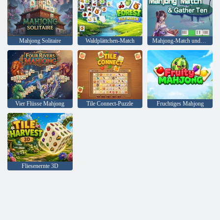
Mahjong Solitaire
Waldplättchen-Match
Mahjong-Match und zehn sammeln
Vier Flüsse Mahjong
Tile Connect-Puzzle
Fruchtiges Mahjong
Fliesenernte 3D