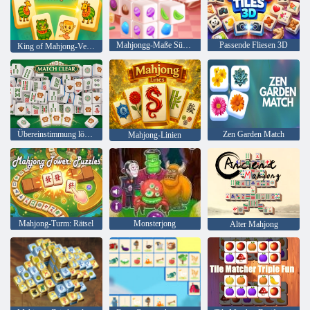
Mahjongg-Maße Süßigkeit
Passende Fliesen 3D
King of Mahjong-Verbindungsplättchen
Übereinstimmung löschen
Zen Garden Match
Mahjong-Linien
Mahjong-Turm: Rätsel
Monsterjong
Alter Mahjong