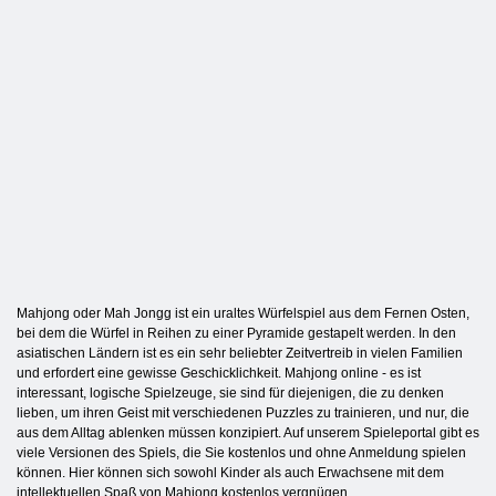
Mahjong oder Mah Jongg ist ein uraltes Würfelspiel aus dem Fernen Osten,
bei dem die Würfel in Reihen zu einer Pyramide gestapelt werden. In den
asiatischen Ländern ist es ein sehr beliebter Zeitvertreib in vielen Familien
und erfordert eine gewisse Geschicklichkeit. Mahjong online - es ist
interessant, logische Spielzeuge, sie sind für diejenigen, die zu denken
lieben, um ihren Geist mit verschiedenen Puzzles zu trainieren, und nur, die
aus dem Alltag ablenken müssen konzipiert. Auf unserem Spieleportal gibt es
viele Versionen des Spiels, die Sie kostenlos und ohne Anmeldung spielen
können. Hier können sich sowohl Kinder als auch Erwachsene mit dem
intellektuellen Spaß von Mahjong kostenlos vergnügen.