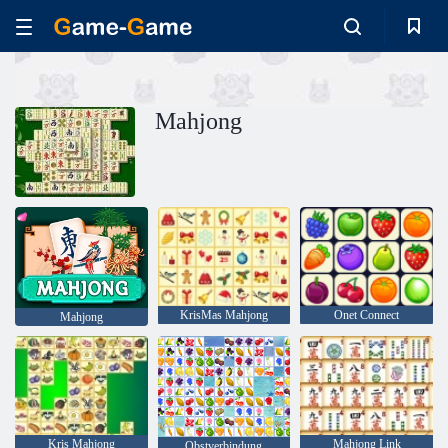
Mahjong
KrisMas Mahjong
Onet Connect
Mahjong
Kris Mahjong
Mahjong Link
Obstverbindung