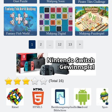
Onet Puzzle
Mahjong Sonic
Pirates Tiles Challenge
Fantasy Fish World Mahjong
Mahjong Digital
Mahjong-Puzzlespiel
1
2
...
12
13
>
(Total 16)
Rätsel
HTML5
Berührungsempfindlicher
Android
Spot-
Bildschirm