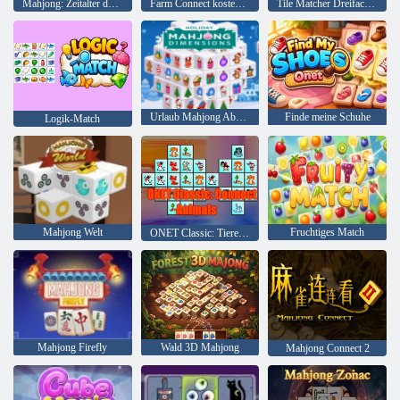
Mahjong: Zeitalter der Alchemie
Farm Connect kostenlos
Tile Matcher Dreifachspaß
Urlaub Mahjong Abmessungen
Finde meine Schuhe
Logik-Match
Mahjong Welt
Fruchtiges Match
ONET Classic: Tiere verbinden
Mahjong Firefly
Wald 3D Mahjong
Mahjong Connect 2