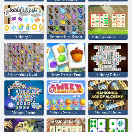
Mahjong 3d
Schmetterlings Kyodai
Mahjong Connect: Woodventure
Schmetterlings Kyodai HD
Happy Farm die Ernte
Mahjong Deluxe
Mahjong Sweet Connection Ostern
Mahjong Alchemie
Mahjong Fortuna