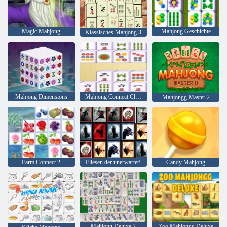
Magic Mahjong
Mahjong Geschichte
Klassisches Mahjong 3
Mahjong Dimensions
Mahjong Connect Classic
Mahjongg Master 2
Farm Connect 2
Fliesen der unerwartet!
Candy Mahjong
Mahjong Deluxe 2
Zoo Mahjongg Deluxe