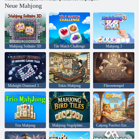
Neue Mahjong
Mahjong Solitaire 3D
Tile Match Challenge
Mahjong 3
Midnight Diamond 3D Mahjong: Klassische Spielsteine
Tokio Mahjong
Fliesentempel
Trio Mahjong
Mahjong-Vogelplättchen
Catjong Purrfect Empire