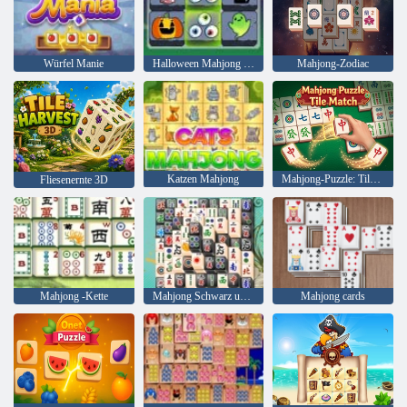
Würfel Manie
Halloween Mahjong verbinden
Mahjong-Zodiac
Katzen Mahjong
Mahjong-Puzzle: Tile Match
Fliesenernte 3D
Mahjong -Kette
Mahjong Schwarz und Weiß
Mahjong cards