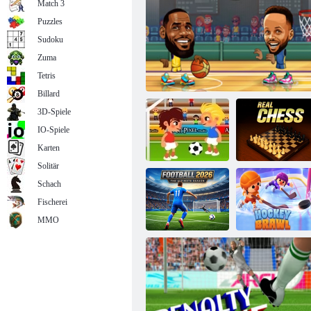
Match 3
Puzzles
Sudoku
Zuma
Toon Cup 2016
Tetris
Billard
3D-Spiele
IO-Spiele
Karten
Solitär
Schach
Fischerei
Football
Madness
Basketballstars
Echtes Schach
MMO
Fußball 2026
Hockeyschlägerei