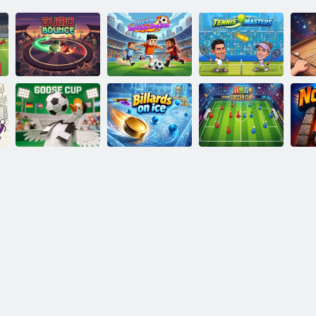
Fußballschlacht
Sumo-Sprung
online
Tennismeister
Spielzeug-
Gänsebecher
Billard auf Eis
Fußballpokal