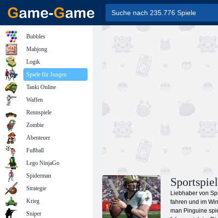
Bubbles
Mahjong
Logik
Spiele für Jungen
Tanki Online
Waffen
Rennspiele
Zombie
Abenteuer
Fußball
Lego NinjaGo
Spiderman
Sportspie
Strategie
Liebhaber von Spo
Krieg
fahren und im Win
man Pinguine spie
Sniper