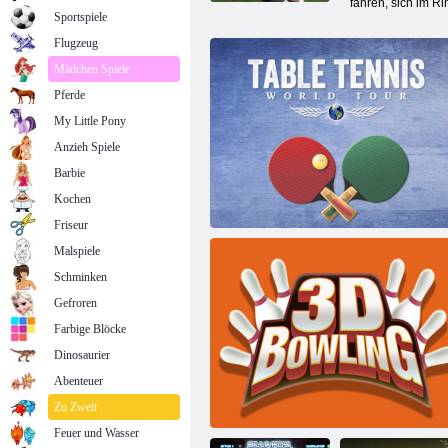
fahren, sich im R
Sportspiele
Flugzeug
Mädchen Spiele
Pferde
My Little Pony
Anzieh Spiele
Barbie
Kochen
Friseur
Malspiele
Schminken
Gefroren
Farbige Blöcke
Dinosaurier
Abenteuer
Tischtennis
Zu Zweit
Feuer und Wasser