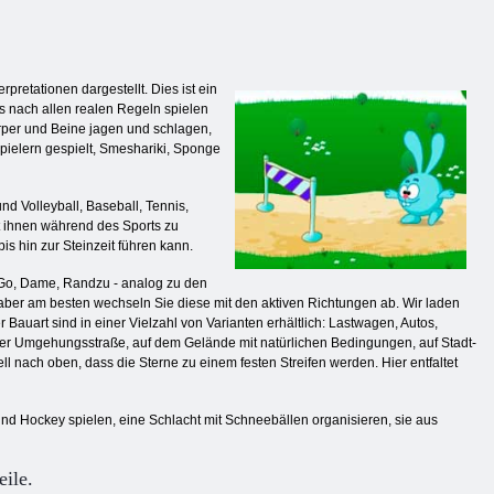
pretationen dargestellt. Dies ist ein
s nach allen realen Regeln spielen
örper und Beine jagen und schlagen,
pielern gespielt, Smeshariki, Sponge
nd Volleyball, Baseball, Tennis,
t ihnen während des Sports zu
s hin zur Steinzeit führen kann.
, Go, Dame, Randzu - analog zu den
 aber am besten wechseln Sie diese mit den aktiven Richtungen ab. Wir laden
r Bauart sind in einer Vielzahl von Varianten erhältlich: Lastwagen, Autos,
 der Umgehungsstraße, auf dem Gelände mit natürlichen Bedingungen, auf Stadt-
nach oben, dass die Sterne zu einem festen Streifen werden. Hier entfaltet
 und Hockey spielen, eine Schlacht mit Schneebällen organisieren, sie aus
eile.