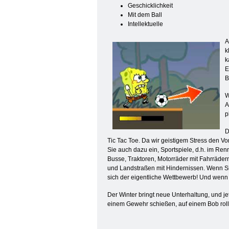
Geschicklichkeit
Mit dem Ball
Intellektuelle
A
k
k
E
B
W
A
p
D
Tic Tac Toe. Da wir geistigem Stress den V
Sie auch dazu ein, Sportspiele, d.h. im Renn
Busse, Traktoren, Motorräder mit Fahrräder
und Landstraßen mit Hindernissen. Wenn Sie
sich der eigentliche Wettbewerb! Und wen
Der Winter bringt neue Unterhaltung, und je
einem Gewehr schießen, auf einem Bob roll