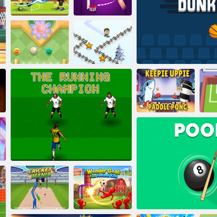
Basketballhahn
Baseball-Liga
Torhüter Champ
Elfmeterschütze
Fußballlegenden
Dunk -Pinsel
Mini Puttgarden
Groovy Ski
Keepie Uppie
Paddle Pong
Hüpfbund