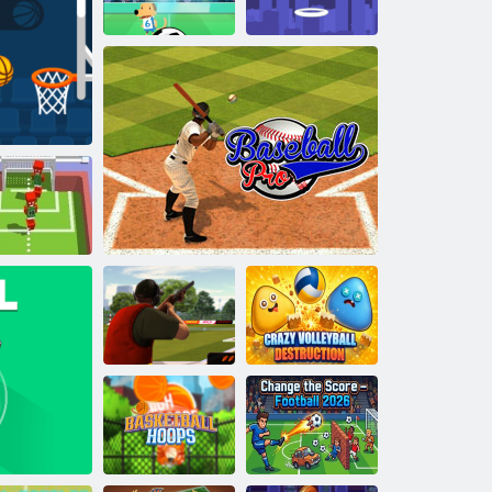
Neonziel
Fußball-
Champion
Freistoß-Klassiker
Stadt Dunk
Flip -Ziel
Verrückte
Skeet
Volleyball-
Herausforderung
Baseball Pro
Zerstörung