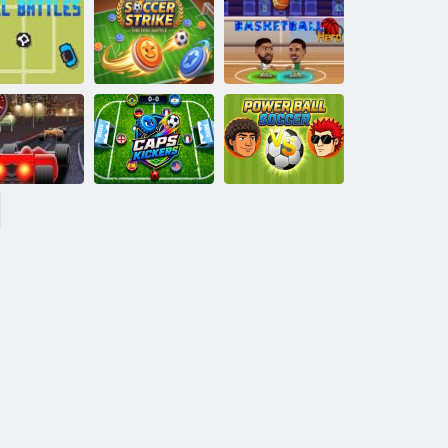
Ändern Sie das
Basketball-
Ergebnis –
Reifen
Fußball 2026
el-Schlachten
Fußballstreik
Basketball-Held
Sprint Club
Power-Ball-
Nitro
Caps Kickers
Fußball