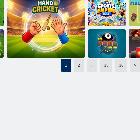
Wunderziel:
Lustiger
Cricket-Manie
Laufen Fußball
Fußballkick
Tiny Sports
Empire im
Leerlauf
Becken 8
Pix
1
2
...
35
36
>
)
Öko-Pool online
Hand Cricket