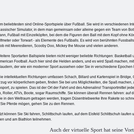
m beliebtesten sind Online-Sportspiele über Fußball. Sie wird in verschiedenen Inter
lassischer Simulator, in dem man gemeinsam oder alleine gegen ein Team von Bot
ann, Fußball mit Einzelköpfen, bei dem die Figuren den Ball mit dem Kopf ohne K
lfmeter oder Torwart - als Elemente des Fußballs. Es wird von berühmten Fussballs
ob mit Meerestieren, Scooby Doo, Mickey the Mouse und vielen anderen.
eitere Sportarten Ballspiele bieten nicht weniger beliebte Richtungen: Basketball u
merican Football. Auch hier sind die Helden anders, und es wird Spaß machen, mi
laudern, der wie ein moderner Sport aussehen oder Sie in verschiedene Epochen bi
ie intellektuellen Richtungen umfassen Schach, Billard und Kartenspiel in Bridge
orzug vor körperlichem geben, finden Sie bei uns Möglichkeiten, die Spaß machen,
sport, zu spielen. Das ist der Ort der Fahrt und des Adrenalins! Transportmittel jede
n, Roller, ATVs, Boote, sogar Raumschiffe. Sie können überall Rennen fahren: auf
 in den Weltraum getragen werden, tragen Düsentriebwerke Ihre Rakete so schnell 
n Sie Pferde mögen, gehen Sie zu den Rennen.
tzt können Sie Ski fahren, Schlittschuh laufen, auf dem Eisfeld Schlittschuh laufen
en und am Biathlon teilnehmen.
Auch der virtuelle Sport hat seine Vort