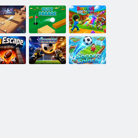
Baseball für
Slide Strike
Putt-Parade
Brainrot
Catch the Ball:
NoEscape
Soccer Beats
Fußballspritzer