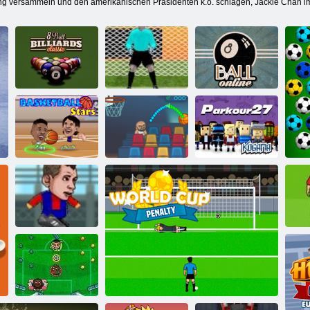
ing versammeln und den amerikanischen Präsidenten k.o. schlagen, Jackie Chan i
8 Ball Billard
Elfmeterschützen
Classic
2
8 Ball online
Kogama:
Basketball-Stars
Korb Champs
Parkour 27
Football Headz
E
Cup 2