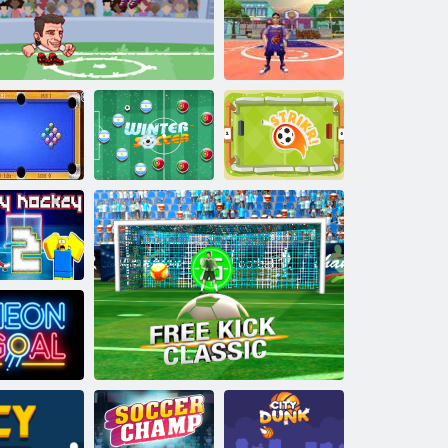
Köpfe Arena
Fußball Alle
Sterne
Basketball. io
Speed-Pool
King
Heads Arena Euro Fußball
Winterfußball
Strikr!
by Hockey 2