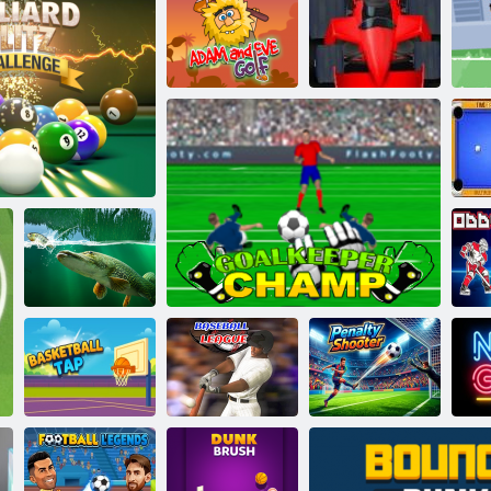
Leg Cinco
Adam und Eva
Golf
WM-Penalty
Formel -Fieber
 Blitz Challenge
Weidenteich
Ob