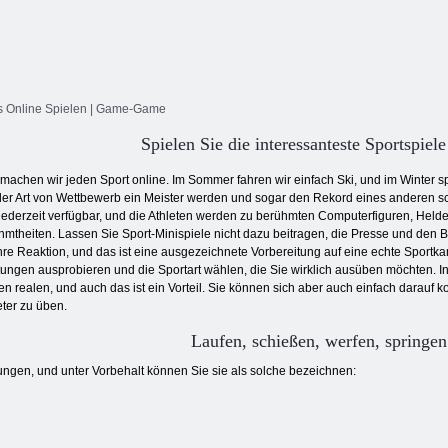
 Online Spielen | Game-Game
Spielen Sie die interessanteste Sportspiele
 machen wir jeden Sport online. Im Sommer fahren wir einfach Ski, und im Winter s
eder Art von Wettbewerb ein Meister werden und sogar den Rekord eines anderen 
 jederzeit verfügbar, und die Athleten werden zu berühmten Computerfiguren, Held
hmtheiten. Lassen Sie Sport-Minispiele nicht dazu beitragen, die Presse und den
hre Reaktion, und das ist eine ausgezeichnete Vorbereitung auf eine echte Sportkar
ungen ausprobieren und die Sportart wählen, die Sie wirklich ausüben möchten. In
en realen, und auch das ist ein Vorteil. Sie können sich aber auch einfach darauf 
ter zu üben.
Laufen, schießen, werfen, springen
tungen, und unter Vorbehalt können Sie sie als solche bezeichnen: