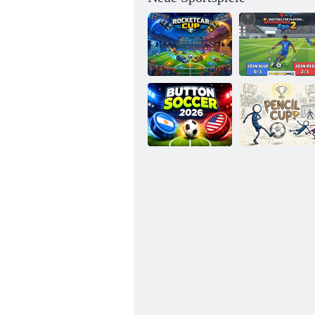
Unübertroffenes
Rocketcar Cup
Ego 2
Button Fußball
2026
Bleistiftbecher