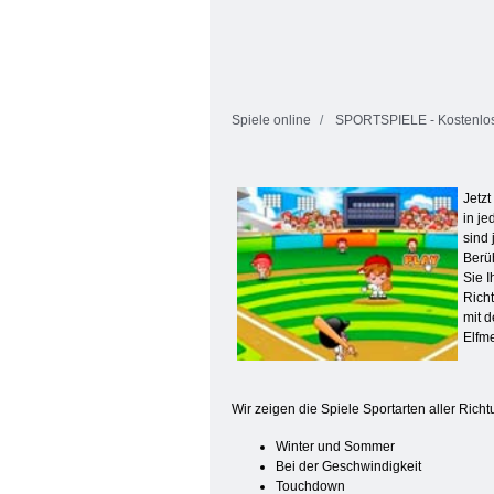
Spiele online
SPORTSPIELE - Kostenlos
Jetzt
in j
sind
Berü
Sie I
Richt
mit d
Elfme
Wir zeigen die Spiele Sportarten aller Rich
Winter und Sommer
Bei der Geschwindigkeit
Touchdown