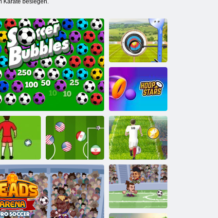
m Karate besiegen.
Archery World
Tour -
Highscore
Bogenschießen
3D
Reifensterne
uro -Strafe
Euro-Fußball-
2016
Bubbles: der Fußball
Meister-Fußball
Sprint