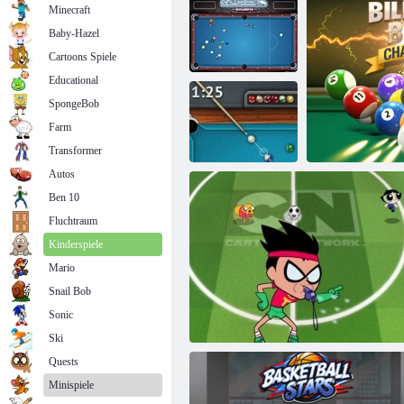
Minecraft
Baby-Hazel
Cartoons Spiele
Educational
SpongeBob
Farm
Master Billard
3D Bowling
Transformer
Autos
Ben 10
Billard -
Fluchtraum
Einzelspieler
Kinderspiele
Mario
Snail Bob
Sonic
Billiard
Ski
Quests
Minispiele