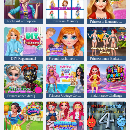
Rich Girl – Shoppen für Reiche
Prinzessin Memory
Prinzessin Blumenkrone
DIY Regenmantel
Freund macht mein Make-up
Prinzessinnen-Badeanzug-Wettbewerb
Princess Cottage Core vs. Mermaid Core Rivals
Plaid Parade Challenge
Prinzessinnen der Quadrobik