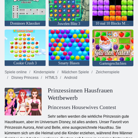
Dominoes Klassiker
10 mal 10 Blocks Match
Juwelen Blitz 3
Cookie Crush 3
Smarty Blasen
Gartengeschichten
Spiele online
Kinderspiele
Mädchen Spiele
Zeichenspiele
Disney Princess
HTML5
Android
Prinzessinnen Hausfrauen
Wettbewerb
Princesses Housewives Contest
Sehr selten werden die wirkliche Prinzessin gute
Hausfrauen, aber im Universum Disney, ist alles anders. Unser Favorit von
Prinzessin Aurora, Ariel und Belle, eine ausgezeichnete Hausfrau. Sie
kümmern sich um die Heimat und die Kinder erziehen, während ihre Männer