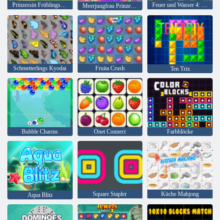
Prinzessin Frühlingsreinigung
Feuer und Wasser 4: Kristalltempel
Meerjungfrau Prinzessin das ganze Jahr über Mode
Schmetterlings Kyodai
Fruita Crush
Ten Trix
Bubble Charms
Onet Connect
Farbblöcke
Square Stapler
Küche Mahjong
Aqua Blitz