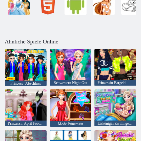
Ähnliche Spiele Online
Schwestern Night Out
Prinzessin Bargeld mich draußen
Princess -Abschluss
Prinzessin April Fools Friseursalon
Eiskönigin Zwillinge Geburt
Mode Prinzessin