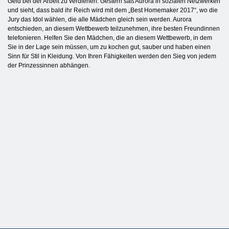
Geld bei der Arbeit zu verdienen. Gestern saß Aurora in sozialen Netzwerken
und sieht, dass bald ihr Reich wird mit dem „Best Homemaker 2017“, wo die
Jury das Idol wählen, die alle Mädchen gleich sein werden. Aurora
entschieden, an diesem Wettbewerb teilzunehmen, ihre besten Freundinnen
telefonieren. Helfen Sie den Mädchen, die an diesem Wettbewerb, in dem
Sie in der Lage sein müssen, um zu kochen gut, sauber und haben einen
Sinn für Stil in Kleidung. Von Ihren Fähigkeiten werden den Sieg von jedem
der Prinzessinnen abhängen.