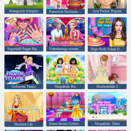
Königreich Schöpfer
Avie Pocket: Popstar
Prinzessin Hochzeitstorte
Superheld Puppe Maniküre
Valentinstags-romantisches Abendessen
High Heels Schuh Designer
Gefrorene Titanic
Shopaholic Rio
Hochzeitslilie 2
Innere heraus Geburtstagsfeier
Shopaholic: Tokio
Hochzeit Lily