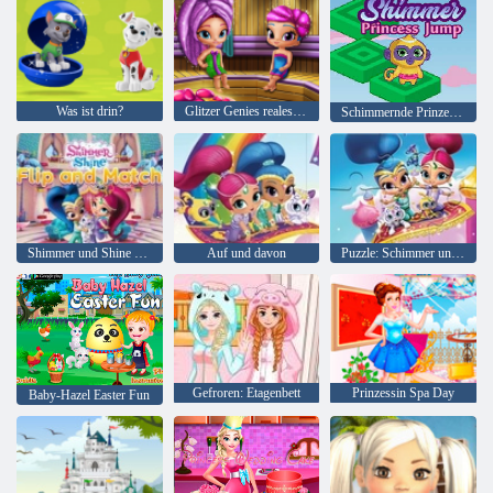
Was ist drin?
Glitzer Genies reales Leben Sauna
Schimmernde Prinzessin Jump
Shimmer und Shine Flip and Match
Auf und davon
Puzzle: Schimmer und Glanz
Gefroren: Etagenbett
Prinzessin Spa Day
Baby-Hazel Easter Fun