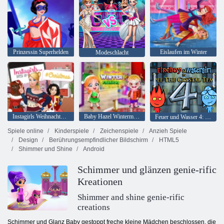
Prinzessin Superhelden
Eislaufen im Winter
Modeschlacht
Instagirls Weihnachtskleid
Baby Hazel Wintermode
Feuer und Wasser 4: Kristalltempel
Spiele online
Kinderspiele
Zeichenspiele
Anzieh Spiele
Design
Berührungsempfindlicher Bildschirm
HTML5
Shimmer und Shine
Android
Schimmer und glänzen genie-rific
Kreationen
Shimmer and shine genie-rific
creations
Schimmer und Glanz Baby gestoppt freche kleine Mädchen beschlossen, die