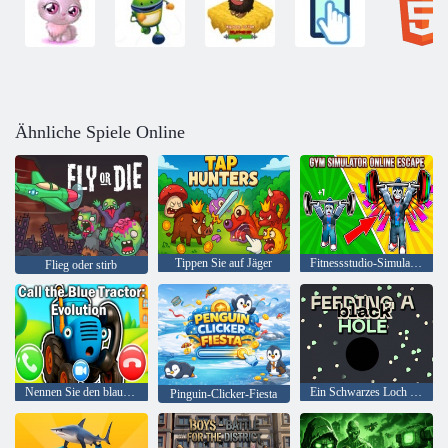
Ähnliche Spiele Online
Tippen Sie auf Jäger
Fitnessstudio-Simulator Online Escape
Flieg oder stirb
Nennen Sie den blauen Traktor: Evolution
Ein Schwarzes Loch füttern
Pinguin-Clicker-Fiesta