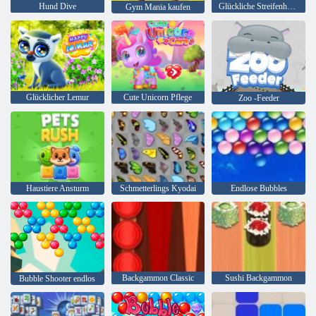
Hund Dive
Glückliche Streifenhörnchen
Gym Mania kaufen
Glücklicher Lemur
Cute Unicorn Pflege
Zoo -Feeder
Haustiere Ansturm
Schmetterlings Kyodai
Endlose Bubbles
Backgammon Classic
Sushi Backgammon
Bubble Shooter endlos