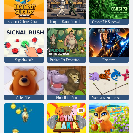
Brainrot Clicker Challenge
Jungs – Kampf um den Bezirk
Objekt 73: Survival Clicker
Signalrausch
Pudge: Fat Evolution Clicker
Erzsturm
Zeilen Tiere
Pinball im Zoo
Wer passt zu The Animal