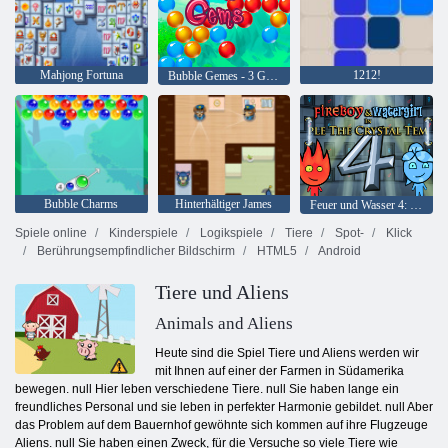
Mahjong Fortuna
1212!
Bubble Gemes - 3 Gewinnt
Bubble Charms
Hinterhältiger James
Feuer und Wasser 4: Kristalltempel
Spiele online
Kinderspiele
Logikspiele
Tiere
Spot-
Klick
Berührungsempfindlicher Bildschirm
HTML5
Android
Tiere und Aliens
Animals and Aliens
Heute sind die Spiel Tiere und Aliens werden wir
mit Ihnen auf einer der Farmen in Südamerika
bewegen. null Hier leben verschiedene Tiere. null Sie haben lange ein
freundliches Personal und sie leben in perfekter Harmonie gebildet. null Aber
das Problem auf dem Bauernhof gewöhnte sich kommen auf ihre Flugzeuge
Aliens. null Sie haben einen Zweck, für die Versuche so viele Tiere wie