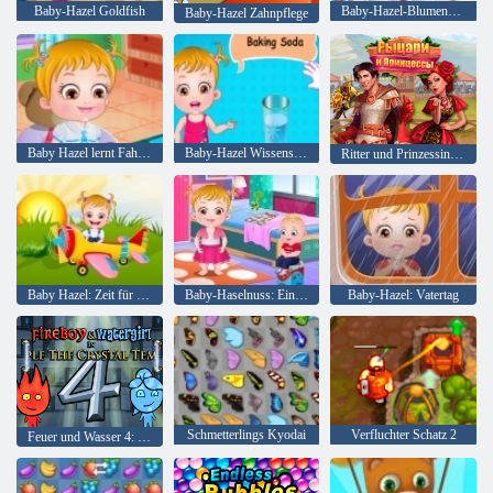
Baby-Hazel Goldfish
Baby-Hazel-Blumen-Mädchen
Baby-Hazel Zahnpflege
Baby Hazel lernt Fahrzeuge
Baby-Hazel Wissenschaft Fair Play
Ritter und Prinzessinnen
Baby Hazel: Zeit für das Abendessen
Baby-Haselnuss: Ein Tag im Kindergarten
Baby-Hazel: Vatertag
Schmetterlings Kyodai
Verfluchter Schatz 2
Feuer und Wasser 4: Kristalltempel