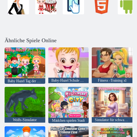
Ähnliche Spiele Online
Baby-Hazel Schule Hygiene
Fitness -Training xl
Baby Hazel Tag der Erde
Wolfs-Simulator
Simulator für schwangere Mütter
Mädchen spielen Stadt