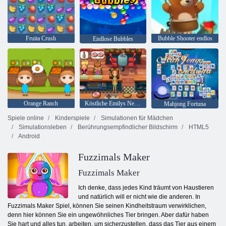
Fruita Crush
Bubble Shooter endlos
Endlose Bubbles
Orange Ranch
Köstliche Emilys New Beginning
Mahjong Fortuna
Spiele online
Kinderspiele
Simulationen für Mädchen
Simulationsleben
Berührungsempfindlicher Bildschirm
HTML5
Android
Fuzzimals Maker
Fuzzimals Maker
Ich denke, dass jedes Kind träumt von Haustieren
und natürlich will er nicht wie die anderen. In
Fuzzimals Maker Spiel, können Sie seinen Kindheitstraum verwirklichen,
denn hier können Sie ein ungewöhnliches Tier bringen. Aber dafür haben
Sie hart und alles tun, arbeiten, um sicherzustellen, dass das Tier aus einem