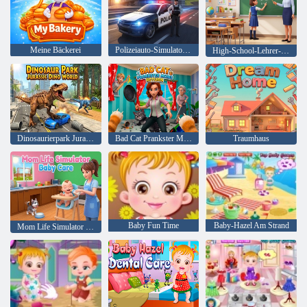
Meine Bäckerei
Polizeiauto-Simulator-Spiel Kriminalfall
High-School-Lehrer-Simulator
Dinosaurierpark Jurassic Dino World
Bad Cat Prankster Moms Return
Traumhaus
Baby Fun Time
Baby-Hazel Am Strand
Mom Life Simulator Babypflege