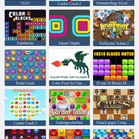
11x11
Schmetterlings Kyodai HD
Cookie Crush 2
Farbblöcke
Square Stapler
Verfluchter Schatz 2
Fruita Crush
Color Pixel Art Classic Classic
10 mal 10 Blocks Match
Gartengeschichten
Schach gegen Computer
Cookie Crush 3