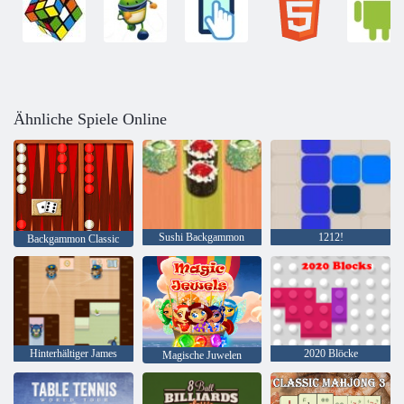
Ähnliche Spiele Online
Sushi Backgammon
1212!
Backgammon Classic
Hinterhältiger James
2020 Blöcke
Magische Juwelen