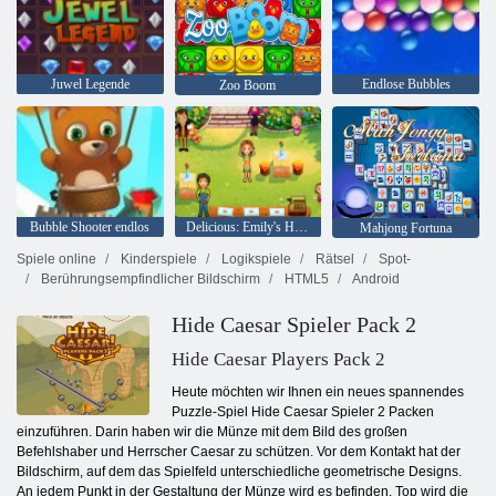
Juwel Legende
Endlose Bubbles
Zoo Boom
Bubble Shooter endlos
Delicious: Emily's Home, Sweet Home
Mahjong Fortuna
Spiele online
Kinderspiele
Logikspiele
Rätsel
Spot-
Berührungsempfindlicher Bildschirm
HTML5
Android
Hide Caesar Spieler Pack 2
Hide Caesar Players Pack 2
Heute möchten wir Ihnen ein neues spannendes
Puzzle-Spiel Hide Caesar Spieler 2 Packen
einzuführen. Darin haben wir die Münze mit dem Bild des großen
Befehlshaber und Herrscher Caesar zu schützen. Vor dem Kontakt hat der
Bildschirm, auf dem das Spielfeld unterschiedliche geometrische Designs.
An jedem Punkt in der Gestaltung der Münze wird es befinden. Top wird die