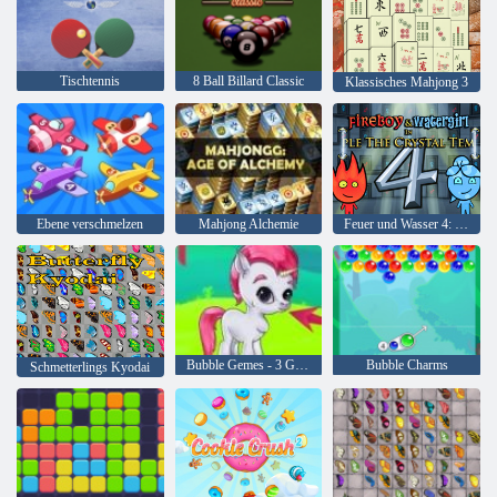
Tischtennis
8 Ball Billard Classic
Klassisches Mahjong 3
Ebene verschmelzen
Mahjong Alchemie
Feuer und Wasser 4: Kristalltempel
Bubble Gemes - 3 Gewinnt
Bubble Charms
Schmetterlings Kyodai