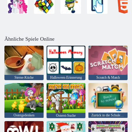
Ähnliche Spiele Online
Sterne-Küche
Halloween-Erinnerung
Scratch & Match
Ostergedenken
Zurück in die Schule: Erinnerung
Osterei-Suche