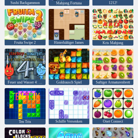
Sushi Backgammon
1212!
Mahjong Fortuna
Fruita Swipe 2
Hinterhältiger James
Kris Mahjong
Feuer und Wasser 4: Kristalltempel
Goldrausch Spiel
Saftiger Armaturenbrett
Schiffe Versenken
Onet Connect
Ten Trix