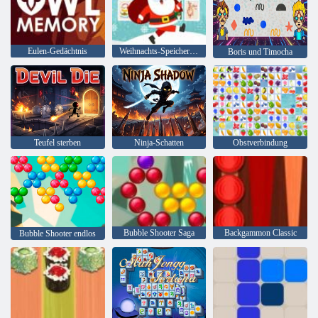
Eulen-Gedächtnis
Weihnachts-Speicherkarten
Boris und Timocha
Teufel sterben
Ninja-Schatten
Obstverbindung
Bubble Shooter Saga
Backgammon Classic
Bubble Shooter endlos