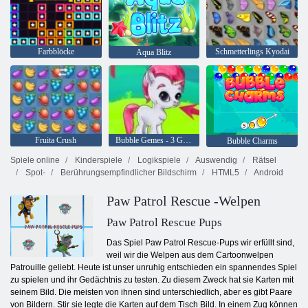
Farbblöcke
Schmetterlings Kyodai
Aqua Blitz
Fruita Crush
Bubble Gemes - 3 Gewinnt
Bubble Charms
Spiele online
Kinderspiele
Logikspiele
Auswendig
Rätsel
Spot-
Berührungsempfindlicher Bildschirm
HTML5
Android
Paw Patrol Rescue -Welpen
Paw Patrol Rescue Pups
Das Spiel Paw Patrol Rescue-Pups wir erfüllt sind,
weil wir die Welpen aus dem Cartoonwelpen
Patrouille geliebt. Heute ist unser unruhig entschieden ein spannendes Spiel
zu spielen und ihr Gedächtnis zu testen. Zu diesem Zweck hat sie Karten mit
seinem Bild. Die meisten von ihnen sind unterschiedlich, aber es gibt Paare
von Bildern. Stir sie legte die Karten auf dem Tisch Bild. In einem Zug können