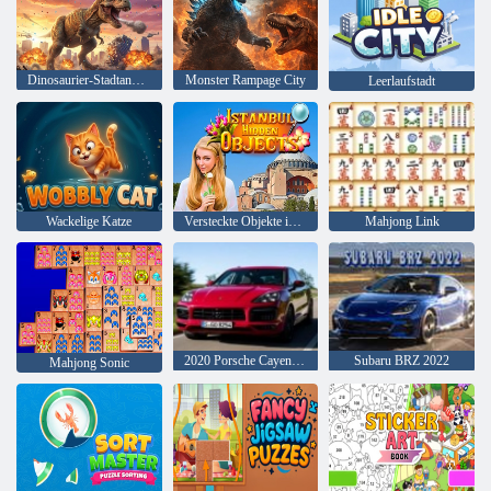
Dinosaurier-Stadtangriff
Monster Rampage City
Leerlaufstadt
Wackelige Katze
Versteckte Objekte in Istanbul
Mahjong Link
2020 Porsche Cayenne GTS
Subaru BRZ 2022
Mahjong Sonic