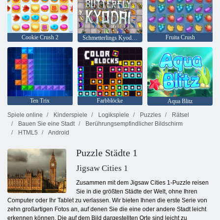
Cookie Crush 2
Fruita Crush
Schmetterlings Kyodai HD
Ten Trix
Farbblöcke
Aqua Blitz
Spiele online
Kinderspiele
Logikspiele
Puzzles
Rätsel
Bauen Sie eine Stadt
Berührungsempfindlicher Bildschirm
HTML5
Android
Puzzle Städte 1
Jigsaw Cities 1
Zusammen mit dem Jigsaw Cities 1-Puzzle reisen
Sie in die größten Städte der Welt, ohne Ihren
Computer oder Ihr Tablet zu verlassen. Wir bieten Ihnen die erste Serie von
zehn großartigen Fotos an, auf denen Sie die eine oder andere Stadt leicht
erkennen können. Die auf dem Bild dargestellten Orte sind leicht zu