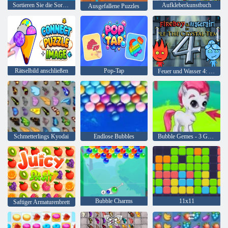
Sortieren Sie die Sortierung des Master-Puzzles
Aufkleberkunstbuch
Ausgefallene Puzzles
Rätselbild anschließen
Pop-Tap
Feuer und Wasser 4: Kristalltempel
Schmetterlings Kyodai
Endlose Bubbles
Bubble Gemes - 3 Gewinnt
Bubble Charms
11x11
Saftiger Armaturenbrett