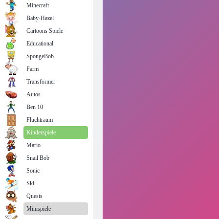
Minecraft
Baby-Hazel
Cartoons Spiele
Educational
SpongeBob
Farm
Transformer
Autos
Ben 10
Fluchtraum
Kinderspiele
Mario
Snail Bob
Sonic
Ski
Quests
Minispiele