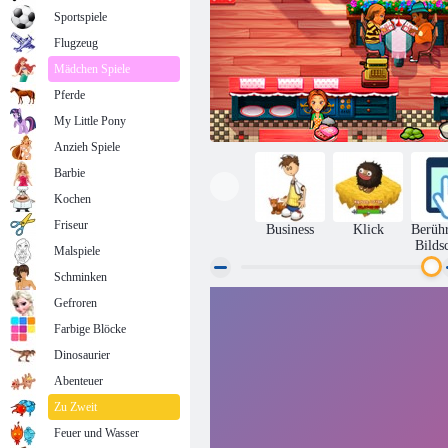
Sportspiele
Flugzeug
Mädchen Spiele
Pferde
My Little Pony
Anzieh Spiele
Barbie
Kochen
Friseur
Business
Klick
Berüh
Bilds
Malspiele
Schminken
Leidenschaftliche Emily's New Beginning
Gefroren
Valentine's Edition
Farbige Blöcke
Dinosaurier
Abenteuer
Zu Zweit
Feuer und Wasser