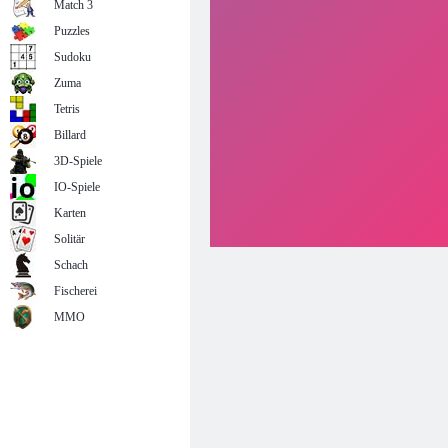
Match 3
Puzzles
Sudoku
Zuma
Tetris
Billard
3D-Spiele
IO-Spiele
Karten
Solitär
Schach
Fischerei
MMO