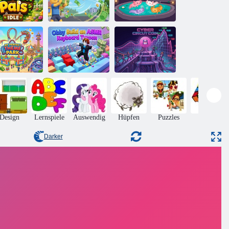
artenfreunde
im Leerlauf
Der Hustler
Lotl Spa
Obby: Bauen
Sie einen
in perfekter
ASMR-Tastatur-
Cyber-Circuit-
Themenpark
Tycoon
Münze
Design
Lernspiele
Auswendig
Hüpfen
Puzzles
Rätsel
Darker