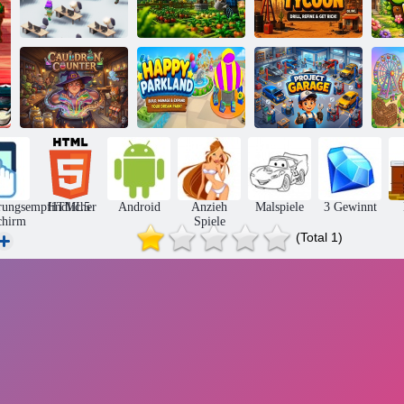
Schnell
wachsen:
G
Büro. io
Legendär
Bohrinselbohrer
Fröhliches
Me
Kesseltheke
Parkland
Projektgarage
rungsempfindlicher
HTML5
Android
Anzieh
Malspiele
3 Gewinnt
chirm
Spiele
(Total 1)