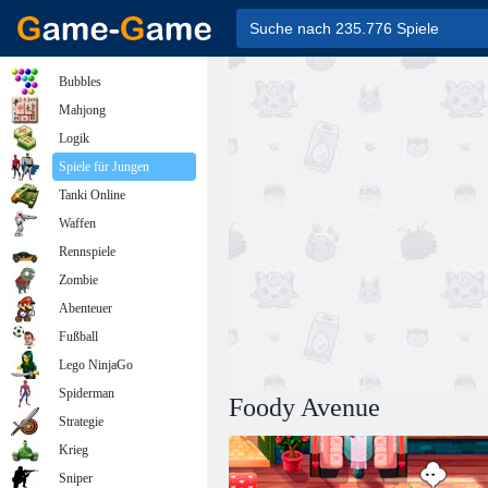
Bubbles
Mahjong
Logik
Spiele für Jungen
Tanki Online
Waffen
Rennspiele
Zombie
Abenteuer
Fußball
Lego NinjaGo
Spiderman
Foody Avenue
Strategie
Krieg
Sniper