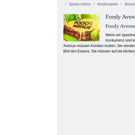
Spiele online
Kinderspiele
Busin
Foody Aven
Foody Avenu
Wenn wir spaziere
Konkurrenz und käm
Avenue müssen Kunden locken. Sie werden d
Tab-Königreich: Leerlauf
Bild des Essens. Sie müssen auf sie klicken 