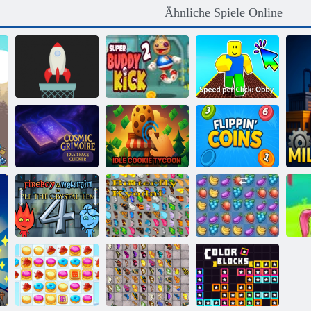
Ähnliche Spiele Online
Super Buddy
Geschwindigkeit
Raketenflip
Kick 2
pro Klick: Obby
Cosmic
Grimoire Idle
Idle Cookie
Space Clicker
Tycoon
Münzen werfen
Feuer und
Wasser 4:
Schmetterlings
Bu
Kristalltempel
Kyodai
Fruita Crush