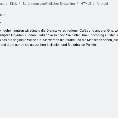
ess
Klick
Berührungsempfindlicher Bildschirm
HTML5
Android
ue
Schmetterlings
Cookie Crush 2
Kyodai HD
Farbblöcke
e
n gehen, nutzen wir ständig die Dienste verschiedener Cafés und anderer Orte, wo
pfen für jeden Kunden. Stellen Sie sich vor, Sie hätten Ihre Einrichtung auf der St
as auf originelle Weise tun. Sie werden die Straße und die Menschen sehen, die 
und dann gehen sie gut zu Ihrer Institution und Sie erhalten Punkte.