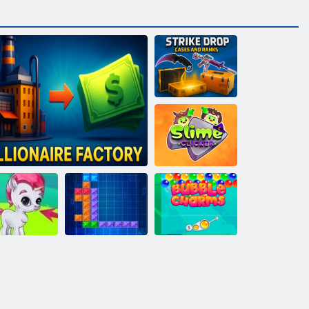
Strike Drop-
Fälle und Ränge
Schleim-Clicker
bble Gemes -
3 Gewinnt
Millionärsfabrik
Ten Trix
Bubble Charms