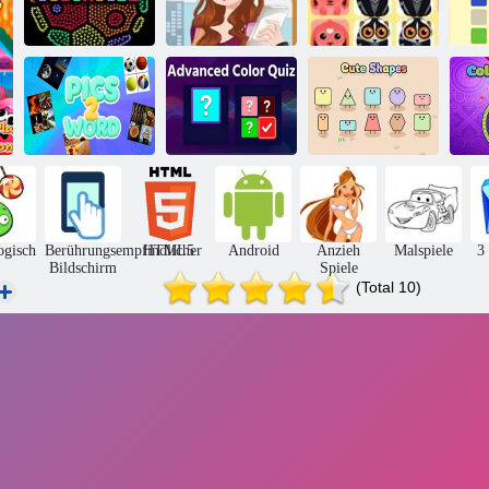
Coloruid 2
WiFi verliebt
1010 Tiere
K
Erweitertes
Niedliche
Bilder 2 Wort
Farbquiz
Formen
ogisch
Berührungsempfindlicher
HTML5
Android
Anzieh
Malspiele
3
Bildschirm
Spiele
(Total 10)