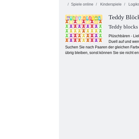
Spiele online
Kinderspiele
Logiks
Teddy Blöc
Teddy blocks
Plüschbären - Lie
Duell auf und wer
Suchen Sie nach Paaren der gleichen Farbe 
Goldrausch Spiel
übrig bleiben, sonst können Sie sie nicht 