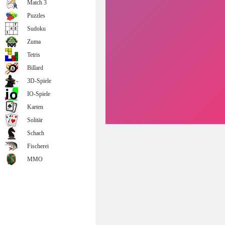
Match 3
Puzzles
Sudoku
Zuma
Tetris
Billard
3D-Spiele
IO-Spiele
Karten
Solitär
Schach
Fischerei
MMO