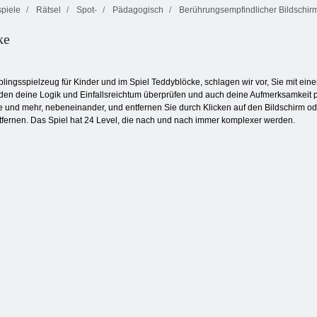
piele
Rätsel
Spot-
Pädagogisch
Berührungsempfindlicher Bildschir
ke
Schmetterlings
Bubble Gemes -
Kyodai
Fruita Crush
3 Gewinnt
blingsspielzeug für Kinder und im Spiel Teddyblöcke, schlagen wir vor, Sie mit ei
den deine Logik und Einfallsreichtum überprüfen und auch deine Aufmerksamkeit prü
und mehr, nebeneinander, und entfernen Sie durch Klicken auf den Bildschirm ode
entfernen. Das Spiel hat 24 Level, die nach und nach immer komplexer werden.