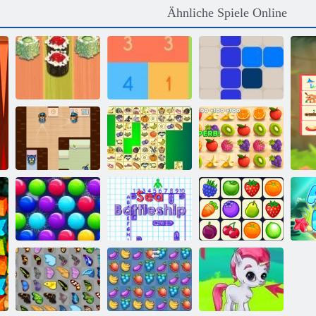
Ähnliche Spiele Online
Sushi
Holen Sie sich
Backgammon
10
1212!
Hinterhältiger
Saftiger
James
Kris Mahjong
Armaturenbrett
Smarty Bubbles
Schiffe
X-Mas
Versenken
Onet Connect