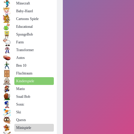
Minecraft
Baby-Hazel
Cartoons Spiele
Educational
SpongeBob
Farm
Transformer
Autos
Ben 10
Fluchtraum
Kinderspiele
Mario
Snail Bob
Sonic
Ski
Quests
Minispiele