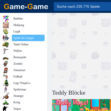
Bubbles
Mahjong
Logik
Spiele für Jungen
Tanki Online
Waffen
Rennspiele
Zombie
Abenteuer
Fußball
Lego NinjaGo
Spiderman
Teddy Blöcke
Strategie
Krieg
Sniper