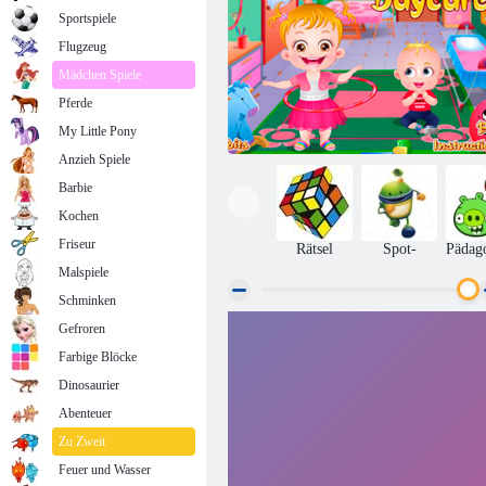
Sportspiele
Flugzeug
Mädchen Spiele
Pferde
My Little Pony
Anzieh Spiele
Barbie
Kochen
Friseur
Rätsel
Spot-
Pädag
Malspiele
Schminken
Gefroren
Baby-Haselnuss: Ein Tag im Kindergarten
Farbige Blöcke
Dinosaurier
Abenteuer
Zu Zweit
Feuer und Wasser