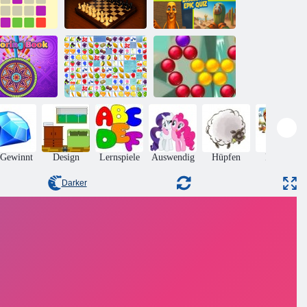
Episches
italienisches
eine Punkte
Echtes Schach
Brainrot-Quiz
Bubble Shooter
Malbuch
Obstverbindung
Saga
 Gewinnt
Design
Lernspiele
Auswendig
Hüpfen
Puzzles
Darker