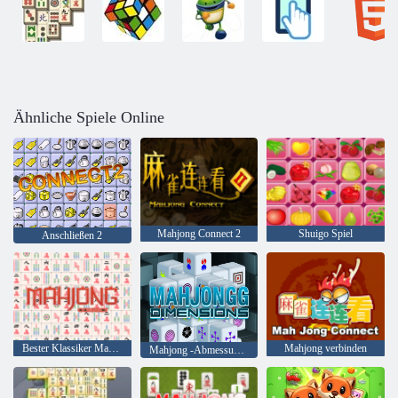
Ähnliche Spiele Online
Mahjong Connect 2
Shuigo Spiel
Anschließen 2
Bester Klassiker Mahjong
Mahjong verbinden
Mahjong -Abmessungen 15 Minuten