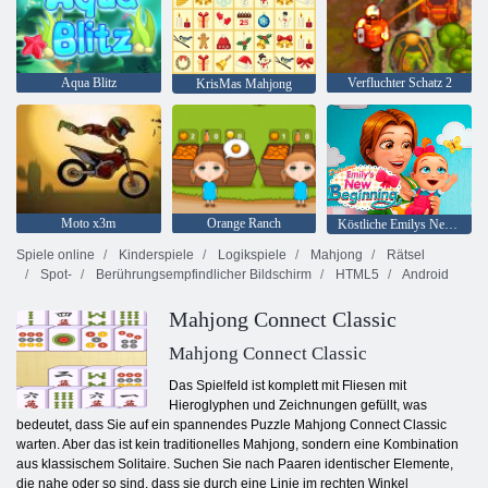
Aqua Blitz
Verfluchter Schatz 2
KrisMas Mahjong
Moto x3m
Orange Ranch
Köstliche Emilys New Beginning
Spiele online
Kinderspiele
Logikspiele
Mahjong
Rätsel
Spot-
Berührungsempfindlicher Bildschirm
HTML5
Android
Mahjong Connect Classic
Mahjong Connect Classic
Das Spielfeld ist komplett mit Fliesen mit
Hieroglyphen und Zeichnungen gefüllt, was
bedeutet, dass Sie auf ein spannendes Puzzle Mahjong Connect Classic
warten. Aber das ist kein traditionelles Mahjong, sondern eine Kombination
aus klassischem Solitaire. Suchen Sie nach Paaren identischer Elemente,
die nahe oder so sind, dass sie durch eine Linie im rechten Winkel