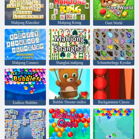
Mahjong Klassiker
Mahjong König
Onet World
Mahjong Connect
Shanghai mahjong
Schmetterlings Kyodai
Bubble Shooter endlos
Backgammon Classic
Endlose Bubbles