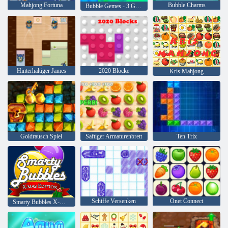
Mahjong Fortuna
Bubble Charms
Bubble Gemes - 3 Gewinnt
Hinterhältiger James
2020 Blöcke
Kris Mahjong
Goldrausch Spiel
Saftiger Armaturenbrett
Ten Trix
Schiffe Versenken
Onet Connect
Smarty Bubbles X-Mas