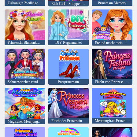
Eiskönigin Zwillinge Geburt
Prinzessin Memory
Rich Girl – Shoppen für Reiche
Prinzessin Blumenkrone
DIY Regenmantel
Freund macht mein Make-up
Schneewittchen rund um die Mode
Putzprinzessin
Flucht von Prinzessin Faelina
Flucht der Prinzessin Vespera
Meerjungfrau-Prinzessin Avater Castle
Magischer Meerjungfrauen-Salon