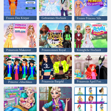
Frozen Den Körper online lernen
Gefrorenes Hochzeitskleid
Frozen Princess Silvester
Prinzessin Makeover Salon
Prinzessinnen Royal vs. Star
Königliche Hochzeit der Prinzessin
Prinzessin Bargeld mich draußen
Prinzessin April Fools Friseursalon
Princess -Abschluss