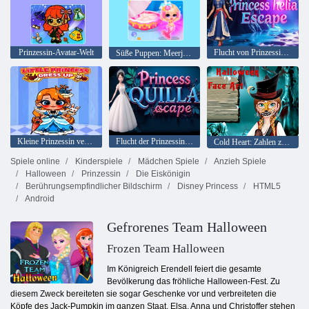
Prinzessin-Avatar-Welt
Flucht von Prinzessin Helia
Süße Puppen: Meerjungfrauenprinzessin
Kleine Prinzessin verkleiden sich
Flucht der Prinzessin Quilla
Cold Heart: Zahlen zum Gesicht Annas für Halloween
Spiele online
Kinderspiele
Mädchen Spiele
Anzieh Spiele
Halloween
Prinzessin
Die Eiskönigin
Berührungsempfindlicher Bildschirm
Disney Princess
HTML5
Android
Gefrorenes Team Halloween
Frozen Team Halloween
Im Königreich Erendell feiert die gesamte
Bevölkerung das fröhliche Halloween-Fest. Zu
diesem Zweck bereiteten sie sogar Geschenke vor und verbreiteten die
Köpfe des Jack-Pumpkin im ganzen Staat. Elsa, Anna und Christoffer stehen