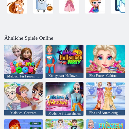
Ähnliche Spiele Online
Königspaar-Halloween-Party
Elsa Frozen Gehirnchirurgie
Malbuch für Frozen Elsa
Malbuch: Gefroren
Elsa und Annas eisiges Dress Up
Moderne Prinzessinnen