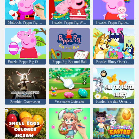
Malbuch: Peppa Pig Schneemann
Puzzle: Peppa Pig Weihnachtsvorbereitungen
Puzzle: Peppa Pig neues Baby
Puzzle: Peppa Pig Ostereier
Peppa Pig Bat und Ball
Puzzle: Bluey Osterkleid
Versteckte Ostereier
Finden Sie den Osterkorb
Zombie -Osterhasen