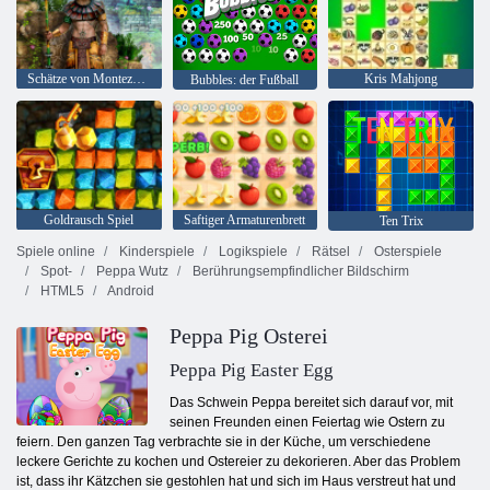
Schätze von Montezuma 2
Kris Mahjong
Bubbles: der Fußball
Goldrausch Spiel
Saftiger Armaturenbrett
Ten Trix
Spiele online
Kinderspiele
Logikspiele
Rätsel
Osterspiele
Spot-
Peppa Wutz
Berührungsempfindlicher Bildschirm
HTML5
Android
Peppa Pig Osterei
Peppa Pig Easter Egg
Das Schwein Peppa bereitet sich darauf vor, mit
seinen Freunden einen Feiertag wie Ostern zu
feiern. Den ganzen Tag verbrachte sie in der Küche, um verschiedene
leckere Gerichte zu kochen und Ostereier zu dekorieren. Aber das Problem
ist, dass ihr Kätzchen sie gestohlen hat und sich im Haus verstreut hat und