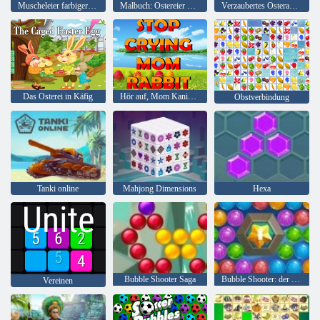
Muscheleier farbiger Puzzle
Malbuch: Ostereier DIY
Verzaubertes Osterabenteuer
Das Osterei in Käfig
Hör auf, Mom Kaninchen zu weinen
Obstverbindung
Tanki online
Mahjong Dimensions
Hexa
Bubble Shooter Saga
Bubble Shooter: der See
Vereinen