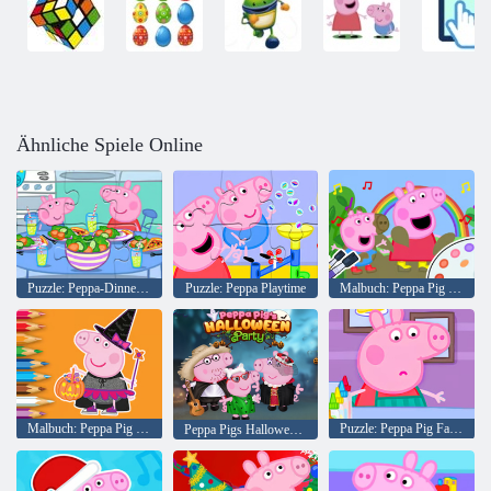
Ähnliche Spiele Online
Puzzle: Peppa-Dinner-Time
Puzzle: Peppa Playtime
Malbuch: Peppa Pig Muddy Funny
Malbuch: Peppa Pig Halloween
Puzzle: Peppa Pig Fancy Pancake
Peppa Pigs Halloween-Party