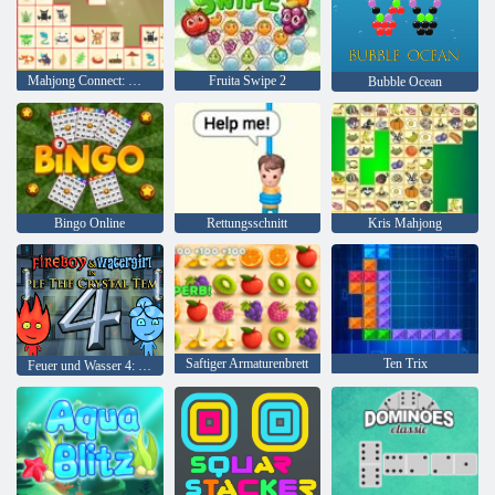
Mahjong Connect: Woodventure
Fruita Swipe 2
Bubble Ocean
Bingo Online
Rettungsschnitt
Kris Mahjong
Saftiger Armaturenbrett
Ten Trix
Feuer und Wasser 4: Kristalltempel