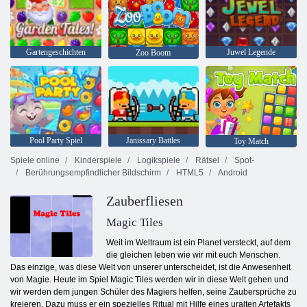
Gartengeschichten
Juwel Legende
Zoo Boom
Pool Party Spiel
Janissary Battles
Toy Match
Spiele online
Kinderspiele
Logikspiele
Rätsel
Spot-
Berührungsempfindlicher Bildschirm
HTML5
Android
Zauberfliesen
Magic Tiles
Weit im Weltraum ist ein Planet versteckt, auf dem
die gleichen leben wie wir mit euch Menschen.
Das einzige, was diese Welt von unserer unterscheidet, ist die Anwesenheit
von Magie. Heute im Spiel Magic Tiles werden wir in diese Welt gehen und
wir werden dem jungen Schüler des Magiers helfen, seine Zaubersprüche zu
kreieren. Dazu muss er ein spezielles Ritual mit Hilfe eines uralten Artefakts