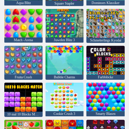
Aqua Blitz
Dominoes Klassiker
Square Stapler
Match -Arena
Juwelen Blitz 3
Schmetterlings Kyodai
Fruita Crush
Bubble Charms
Farbblöcke
Cookie Crush 3
Smarty Blasen
10 mal 10 Blocks Match