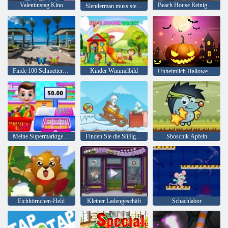
Valentinstag Kino
Beach House Reinigung
Slenderman muss sterben: Stille Straßen
Finde 100 Schmetterlinge
Kinder Wimmelbild
Unheimlich Halloween-Party
Meine Supermarktgeschichte
Finden Sie die Süßigkeit: Winter
Sboschik Äpfeln
Eichhörnchen-Held
Kleiner Ladengeschäft
Schachlabor