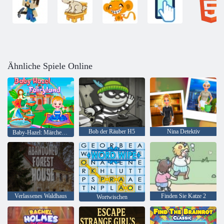
Ähnliche Spiele Online
Bob der Räuber H5
Nina Detektiv
Baby-Hazel: Märchenland
Verlassenes Waldhaus
Finden Sie Katze 2
Wortwischen