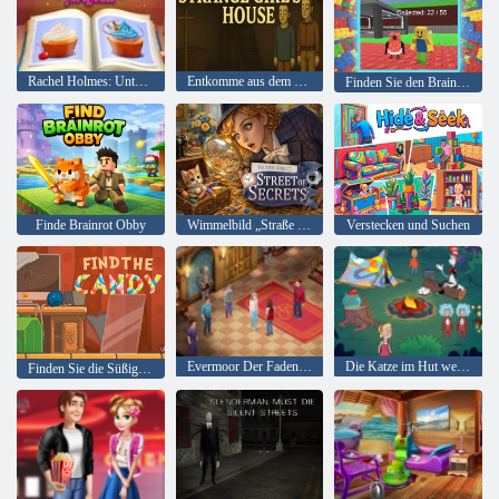
Rachel Holmes: Unterschiede finden
Entkomme aus dem Haus eines seltsamen Mädchens
Finden Sie den Brainrot-Klassiker
Finde Brainrot Obby
Wimmelbild „Straße der Geheimnisse“.
Verstecken und Suchen
Evermoor Der Faden des Schicksals
Die Katze im Hut weiß viel über das! Lagerzeit
Finden Sie die Süßigkeit