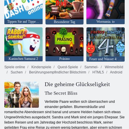
Tippen Sie auf Tippen Sie auf Dash Online
Wormania. io
Besonderer Tag
Kaninchen Samurai 2
Prásino
Feuer und Wasser 4: Kristalltempel
Spiele online
Kinderspiele
Quest-Spiele
Sammel-
Wimmelbild
Suchen
Berührungsempfindlicher Bildschirm
HTML5
Android
Die geheime Glückseligkeit
The Secret Bliss
Verliebte Paare wollen sich überraschen und
einander gefallen. Blumensträuße und
romantische Abendessen sind banal und unsere Helden haben sich etwas
Ungewöhnliches ausgedacht. Sandra und Mark sind ein junges Ehepaar. Sie
lieben Reisen und am Jahrestag der Hochzeit beschloss Mark, seiner
geliebten Frau eine Reise zu einem wenig bekannten, aber einem schönen