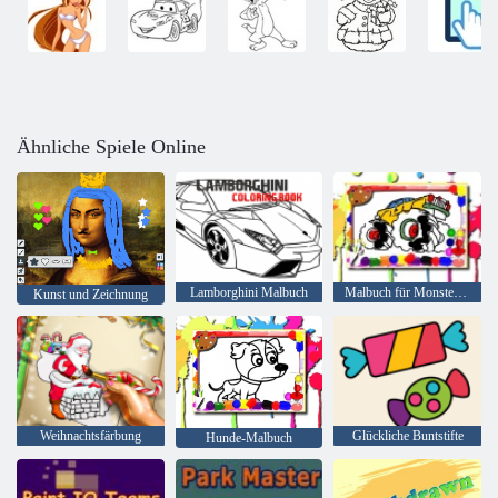
Ähnliche Spiele Online
Lamborghini Malbuch
Malbuch für Monster Truck
Kunst und Zeichnung
Weihnachtsfärbung
Glückliche Buntstifte
Hunde-Malbuch