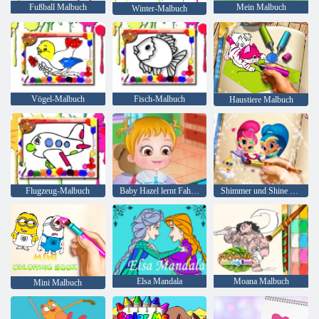
Fußball Malbuch
Mein Malbuch
Winter-Malbuch
Vögel-Malbuch
Fisch-Malbuch
Haustiere Malbuch
Flugzeug-Malbuch
Baby Hazel lernt Fahrzeuge
Shimmer und Shine Malbuch
Elsa Mandala
Moana Malbuch
Mini Malbuch