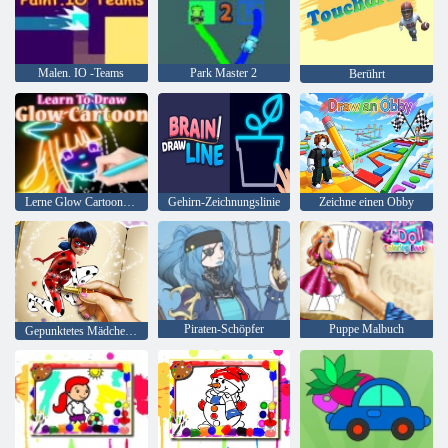
Malen. IO -Teams
Park Master 2
Berührt
Lerne Glow Cartoon zu zeichnen
Gehirn-Zeichnungslinie
Zeichne einen Obby
Piraten-Schöpfer
Puppe Malbuch
Gepunktetes Mädchen-Malbuch