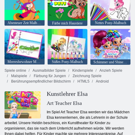
Abenteuer Zeit Malbuch
Nettes Pony-Malbuch
Färbe mich Haustiere
Meeresbewohner Malbuch
Süßes Pony-Malbuch
Schimmer und Shine Dress up
Spiele online
Ausmalbilder Spiele
Kinderspiele
Anzieh Spiele
Malspiele
Färbung für Jungen
Zeichnung Spiele
Berührungsempfindlicher Bildschirm
HTML5
Android
Kunstlehrer Elsa
Art Teacher Elsa
Im Spiel Art Teacher Elsa werden wir das Mädchen
Elsa kennenlernen, die als Lehrerin in der Schule
arbeitet. Unsere Heldin beschloss, ein Kunsttheater für Kinder zu
organisieren, das sie nach dem Unterricht aufnehmen würde. Wir werden
Ihnen dabei helfen. Für Kinder machte sie mehrere Interessenkreise. Auf