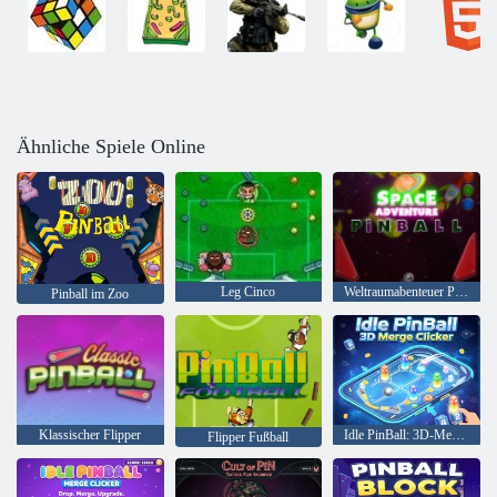
Ähnliche Spiele Online
Leg Cinco
Weltraumabenteuer Pinball
Pinball im Zoo
Klassischer Flipper
Idle PinBall: 3D-Merge-Clicker
Flipper Fußball