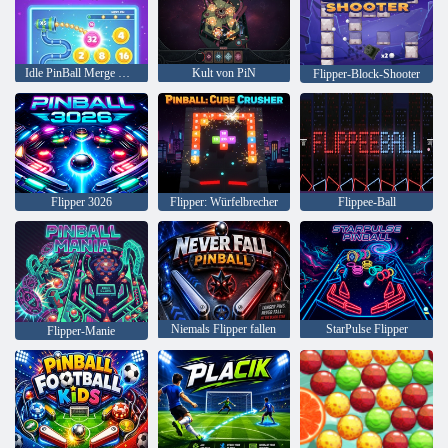
Idle PinBall Merge Clicker
Kult von PiN
Flipper-Block-Shooter
Flipper 3026
Flipper: Würfelbrecher
Flippee-Ball
Niemals Flipper fallen
StarPulse Flipper
Flipper-Manie