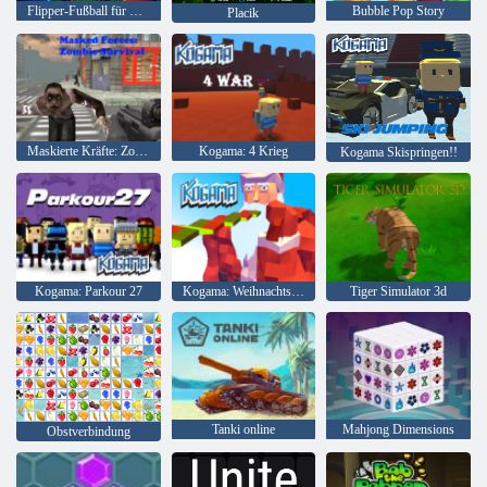
Flipper-Fußball für Kinder
Bubble Pop Story
Placik
Maskierte Kräfte: Zombie-Überleben
Kogama: 4 Krieg
Kogama Skispringen!!
Kogama: Parkour 27
Kogama: Weihnachtsparkour
Tiger Simulator 3d
Tanki online
Mahjong Dimensions
Obstverbindung