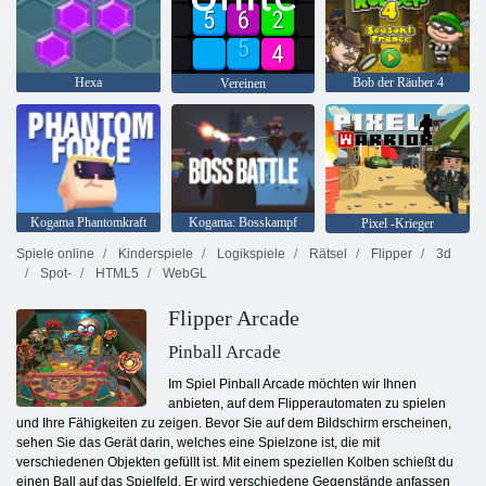
Hexa
Bob der Räuber 4
Vereinen
Kogama Phantomkraft
Kogama: Bosskampf
Pixel -Krieger
Spiele online
Kinderspiele
Logikspiele
Rätsel
Flipper
3d
Spot-
HTML5
WebGL
Flipper Arcade
Pinball Arcade
Im Spiel Pinball Arcade möchten wir Ihnen
anbieten, auf dem Flipperautomaten zu spielen
und Ihre Fähigkeiten zu zeigen. Bevor Sie auf dem Bildschirm erscheinen,
sehen Sie das Gerät darin, welches eine Spielzone ist, die mit
verschiedenen Objekten gefüllt ist. Mit einem speziellen Kolben schießt du
einen Ball auf das Spielfeld. Er wird verschiedene Gegenstände anfassen