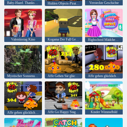
Baby-Hazel. Thanksgiving-Spaß
Versteckte Geschichte
Hidden Objects-Piraten-Schatz
Valentinstag Kino
Kogama Der Fall Geisterhaus
Highschool Mädchen Hausreinigung
Mystischer Sonnenuntergang Wald
Affe Gehen Sie glückliche Stufe 234
Affe gehen glücklich Stadium 280
Affe Go Happy Stage 341
Kinder Wimmelbild
Affe gehen glücklich Stadium 304