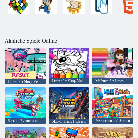
Ähnliche Spiele Online
Littlest Pet Shop Malbuch
Malbuch für Littlest Pet Shop
Littlest Pet Shop: Verfolgung
Sprunki Pyramimixed Playtime
Verstecken und Suchen
Skibidi Titans Hide and Seek