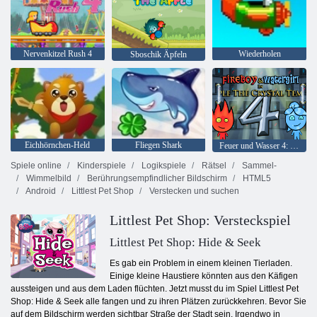
Nervenkitzel Rush 4
Wiederholen
Sboschik Äpfeln
Eichhörnchen-Held
Fliegen Shark
Feuer und Wasser 4: Kristalltempel
Spiele online
Kinderspiele
Logikspiele
Rätsel
Sammel-
Wimmelbild
Berührungsempfindlicher Bildschirm
HTML5
Android
Littlest Pet Shop
Verstecken und suchen
Littlest Pet Shop: Versteckspiel
Littlest Pet Shop: Hide & Seek
Es gab ein Problem in einem kleinen Tierladen.
Einige kleine Haustiere könnten aus den Käfigen
aussteigen und aus dem Laden flüchten. Jetzt musst du im Spiel Littlest Pet
Shop: Hide & Seek alle fangen und zu ihren Plätzen zurückkehren. Bevor Sie
auf dem Bildschirm werden sichtbar Straße der Stadt sein. Irgendwo in