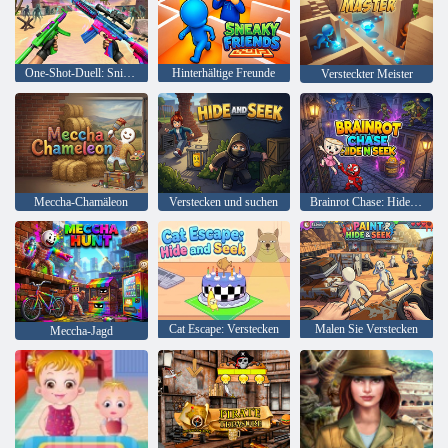
One-Shot-Duell: Snipe & Hide
Hinterhältige Freunde
Versteckter Meister
Meccha-Chamäleon
Verstecken und suchen
Brainrot Chase: Hide N Seek
Cat Escape: Verstecken
Malen Sie Verstecken
Meccha-Jagd