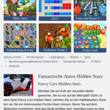
Tabby -Insel
Feuer und Wasser 4: Kristalltempel
1212!
Schmetterlings Kyodai
Verfluchter Schatz 2
Fruita Crush
Spiele online
Kinderspiele
Logikspiele
Rätsel
Spot-
Berührungsempfindlicher Bildschirm
Versteckte Bilder
HTML5
Android
Fantastische Autos Hidden Stars
Fancy Cars Hidden Stars
Möchten Sie ein Auto der neuesten Marke
gewinnen, die es nur auf der Welt gibt? Dann, in
dem Spiel Fancy Cars Hidden Stars, nehmen Sie an der intellektuellen Show
teil, wo Sie ein interessantes Puzzle lösen müssen. Bevor Sie auf dem
Bildschirm erscheinen, wird das Gerät sichtbar sein. Irgendwo muss es eine