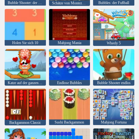
Bubble Shooter: der See
Bubbles: der Fußball
Schätze von Montezuma 2
Holen Sie sich 10
Mahjong Mania
Wheely 5
Katze auf der ganzen Welt - Alpenseen
Endlose Bubbles
Bubble Shooter endlos
Sushi Backgammon
Mahjong Fortuna
Backgammon Classic