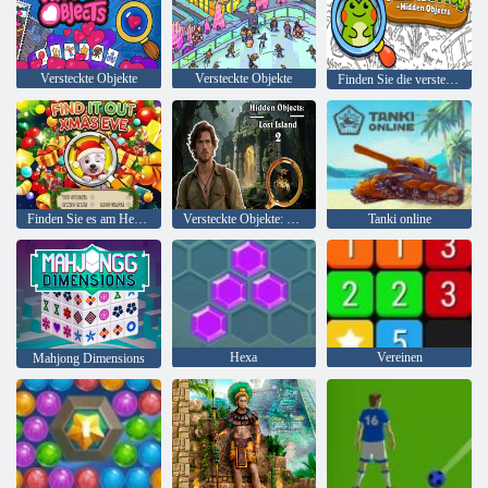
Versteckte Objekte
Versteckte Objekte
Finden Sie die versteckten Objekte des Frosches
Finden Sie es am Heiligabend heraus
Versteckte Objekte: Lost Island 2
Tanki online
Hexa
Vereinen
Mahjong Dimensions