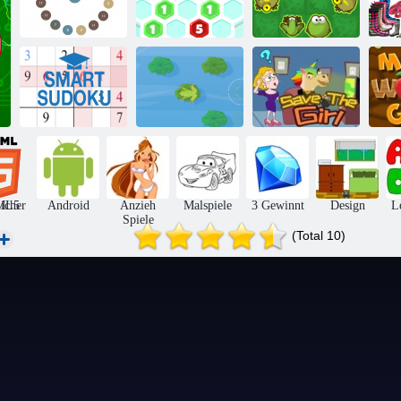
Hexa
Mach mich zehn
verschmelzen
Froschrausch
4 
Rette das
M
Sudoku Einfach
Cleverer Frosch
Mädchen
icher
ML5
Android
Anzieh
Malspiele
3 Gewinnt
Design
L
Spiele
(Total 10)