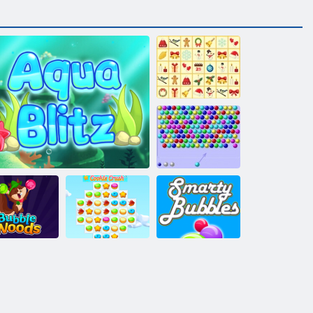
KrisMas
Mahjong
Bubble Shooter
HTML5
ubble Woods
Aqua Blitz
Cookie Crush 3
Smarty Blasen