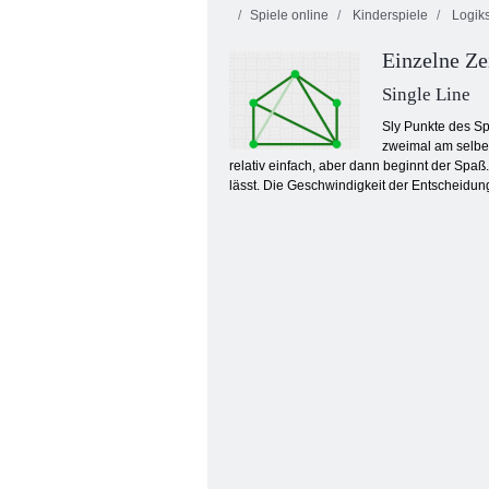
Spiele online
Kinderspiele
Logiks
Einzelne Ze
Single Line
Sly Punkte des Spi
zweimal am selbe
relativ einfach, aber dann beginnt der Spaß
Küche Mahjong
lässt. Die Geschwindigkeit der Entscheidung