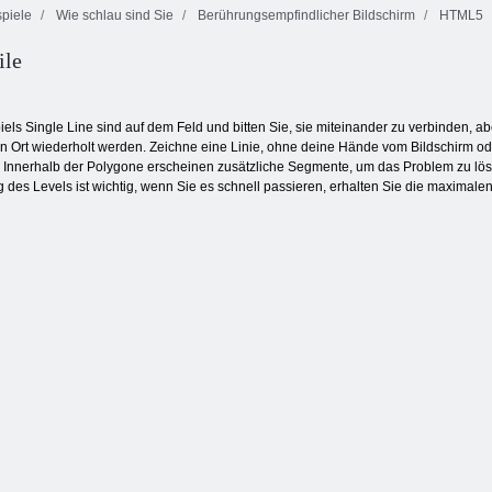
piele
Wie schlau sind Sie
Berührungsempfindlicher Bildschirm
HTML5
ile
Gartengeschichten
Candy Match
Pool Party Spiel
els Single Line sind auf dem Feld und bitten Sie, sie miteinander zu verbinden, ab
n Ort wiederholt werden. Zeichne eine Linie, ohne deine Hände vom Bildschirm o
. Innerhalb der Polygone erscheinen zusätzliche Segmente, um das Problem zu lösen
 des Levels ist wichtig, wenn Sie es schnell passieren, erhalten Sie die maximalen