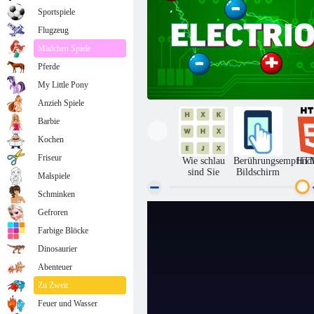
Sportspiele
Flugzeug
Mädchen Spiele
Pferde
My Little Pony
Anzieh Spiele
Barbie
Kochen
Friseur
Wie schlau
Berührungsempfindl
HT
sind Sie
Bildschirm
Malspiele
Schminken
Gefroren
Elektr
Farbige Blöcke
Dinosaurier
Abenteuer
Zu Zweit
Feuer und Wasser