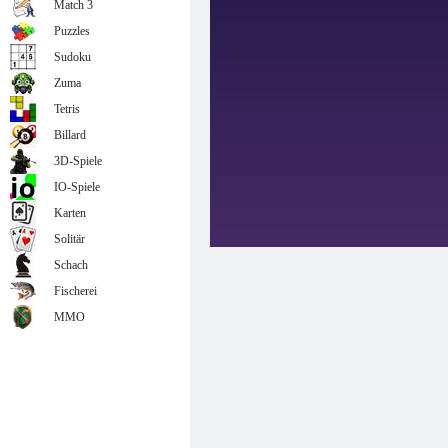
Match 3
Puzzles
Sudoku
Zuma
Tetris
Billard
3D-Spiele
IO-Spiele
Karten
Solitär
Schach
Fischerei
MMO