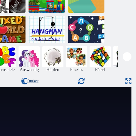
Alphabetischer
Bilder 1 Wort
Zug
Tangram Online
ixed Words-
Hangman
Spiel
Challenge
Meer der Worte
ernspiele
Auswendig
Hüpfen
Puzzles
Rätsel
Aktion
Darker