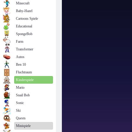
Minecraft
Baby-Hazel
Cartoons Spiele
Educational
SpongeBob
Farm
Transformer
Autos
Ben 10
Fluchtraum
Kinderspiele
Mario
Snail Bob
Sonic
Ski
Quests
Minispiele