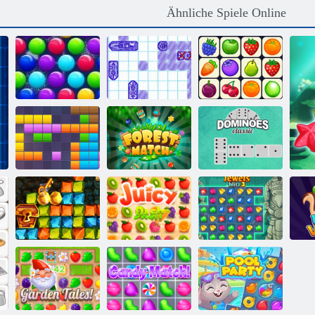
Ähnliche Spiele Online
Smarty Bubbles
Schiffe
X-Mas
Versenken
Onet Connect
Dominoes
11x11 Blöcke
Waldmatch
Klassiker
Goldrausch
Saftiger
Spiel
Armaturenbrett
Juwelen Blitz 3
B