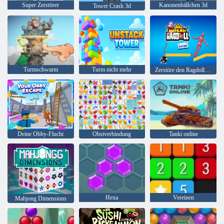
Super Zerstörer
Kanonenbällchen 3d
Tower Crash 3d
Turmschwarm
Turm nicht mehr
Zerstöre den Ragdoll-Meister
Deine Obby-Flucht
Obstverbindung
Tanki online
Hexa
Vereinen
Mahjong Dimensions