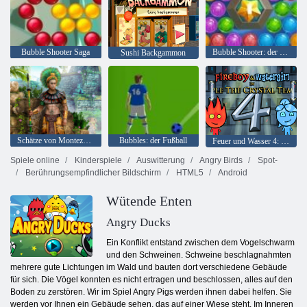
Bubble Shooter Saga
Bubble Shooter: der See
Sushi Backgammon
Schätze von Montezuma 2
Bubbles: der Fußball
Feuer und Wasser 4: Kristalltempel
Spiele online
Kinderspiele
Auswitterung
Angry Birds
Spot-
Berührungsempfindlicher Bildschirm
HTML5
Android
Wütende Enten
Angry Ducks
Ein Konflikt entstand zwischen dem Vogelschwarm
und den Schweinen. Schweine beschlagnahmten
mehrere gute Lichtungen im Wald und bauten dort verschiedene Gebäude
für sich. Die Vögel konnten es nicht ertragen und beschlossen, alles auf den
Boden zu zerstören. Wir im Spiel Angry Pigs werden ihnen dabei helfen. Sie
werden vor Ihnen ein Gebäude sehen, das auf einer Wiese steht. Im Inneren