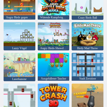
Angry Birds gegen Green Pig
Wütende Kampfvögel Manie
Crazy Birds Ball
Lazzy Vögel
Angry Birds-Showdown
Birdy Mad Throw
Ausgefallener Taucher
Stadt Zerstörer
Laserkanone