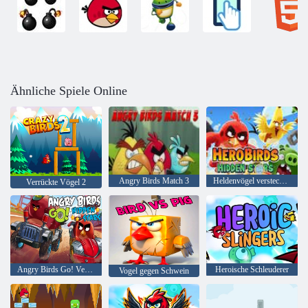
Ähnliche Spiele Online
Angry Birds Match 3
Heldenvögel versteckte Sterne
Verrückte Vögel 2
Angry Birds Go! Versteckte Sterne
Heroische Schleuderer
Vogel gegen Schwein