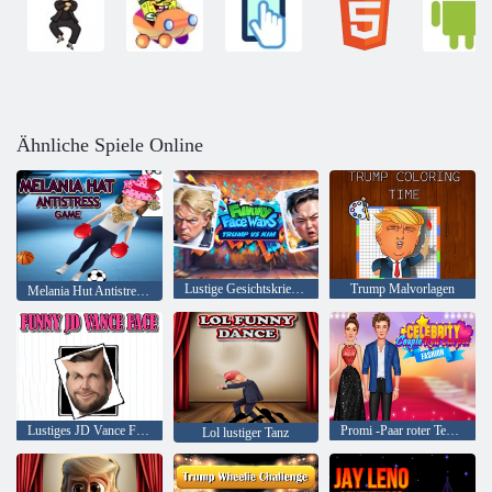
Ähnliche Spiele Online
Lustige Gesichtskriege Trump gegen Kim
Trump Malvorlagen
Melania Hut Antistress -Spiel
Lustiges JD Vance Face
Promi -Paar roter Teppichmode
Lol lustiger Tanz