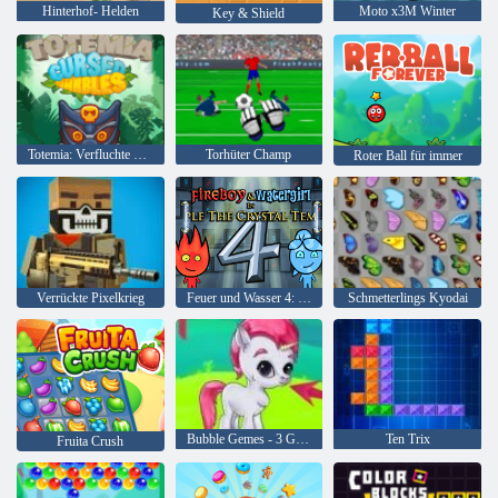
Hinterhof- Helden
Moto x3M Winter
Key & Shield
Totemia: Verfluchte Murmeln
Torhüter Champ
Roter Ball für immer
Verrückte Pixelkrieg
Feuer und Wasser 4: Kristalltempel
Schmetterlings Kyodai
Bubble Gemes - 3 Gewinnt
Ten Trix
Fruita Crush