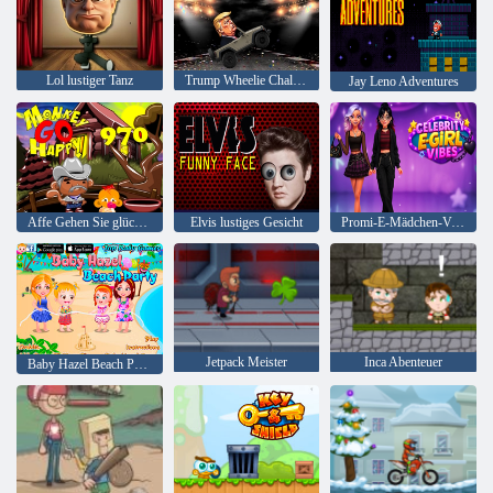
Lol lustiger Tanz
Trump Wheelie Challenge
Jay Leno Adventures
Affe Gehen Sie glücklich 970
Elvis lustiges Gesicht
Promi-E-Mädchen-Vibes
Jetpack Meister
Inca Abenteuer
Baby Hazel Beach Party