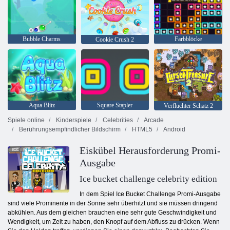
Bubble Charms
Farbblöcke
Cookie Crush 2
Aqua Blitz
Square Stapler
Verfluchter Schatz 2
Spiele online
Kinderspiele
Celebrities
Arcade
Berührungsempfindlicher Bildschirm
HTML5
Android
Eiskübel Herausforderung Promi-
Ausgabe
Ice bucket challenge celebrity edition
In dem Spiel Ice Bucket Challenge Promi-Ausgabe
sind viele Prominente in der Sonne sehr überhitzt und sie müssen dringend
abkühlen. Aus dem gleichen brauchen eine sehr gute Geschwindigkeit und
Wendigkeit, um Zeit zu haben, den Knopf auf dem Abfluss zu drücken. Wenn