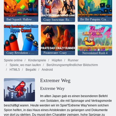
Bad Squash: Halloween Runner
Brr Brr Patapim: Crazy Runner-Spiel
Crazy Snowman: Runner-Spiel
Crazy Revolution – Police Runner Hyper Casual
Piratenvater: Crazy Runner
Nervenkitzel Rush 4
Spiele online
Kinderspiele
Hüpfen
Runner
Spiele, wo man laufen
Berührungsempfindlicher Bildschirm
HTML5
Begalki
Android
Extremer Weg
Extreme Way
Im alten Japan gab es einen besonderen Befehl
von Soldaten, die mit Spionage und Vertragsmorde
beschäftigt waren. Heute werden wir im Spiel"Extreme Way"einem solchen
Spion helfen, in das Haus eines Aristokraten zu gelangen und Dokumente
von dort zu stehlen. Du musst den Charakter zwingen, hohe Sprünge zu