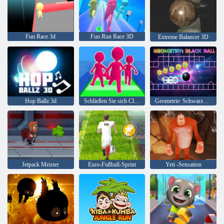
Fun Race 3d
Fun Run Race 3D
Extreme Balancer 3D
Hop Ballz 3d
Schließen Sie sich Clash 3D an
Geometrie: Schwarze Kugel
Jetpack Meister
Euro-Fußball-Sprint
Yeti -Sensation