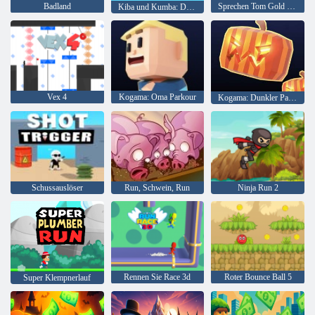
Badland
Sprechen Tom Gold Online laufen
Kiba und Kumba: Dschungellauf
Vex 4
Kogama: Oma Parkour
Kogama: Dunkler Parkour
Schussauslöser
Run, Schwein, Run
Ninja Run 2
Rennen Sie Race 3d
Roter Bounce Ball 5
Super Klempnerlauf