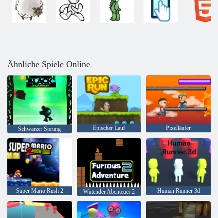
Ähnliche Spiele Online
Epischer Lauf
Pixelläufer
Schwarzer Sprung
Super Mario Rush 2
Human Runner 3d
Wütender Abenteuer 2