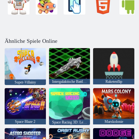
Ähnliche Spiele Online
Intergalaktische Battleships
Raketenflip
Super-Villainy
Space Blaze 2
Marskolonie
Space Racing 3D: Leere