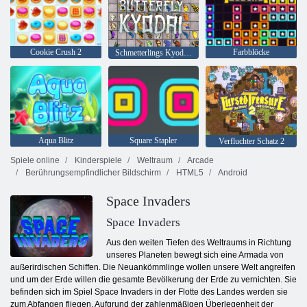
Cookie Crush 2
Farbblöcke
Schmetterlings Kyodai HD
Aqua Blitz
Square Stapler
Verfluchter Schatz 2
Spiele online
Kinderspiele
Weltraum
Arcade
Berührungsempfindlicher Bildschirm
HTML5
Android
Space Invaders
Space Invaders
Aus den weiten Tiefen des Weltraums in Richtung
unseres Planeten bewegt sich eine Armada von
außerirdischen Schiffen. Die Neuankömmlinge wollen unsere Welt angreifen
und um der Erde willen die gesamte Bevölkerung der Erde zu vernichten. Sie
befinden sich im Spiel Space Invaders in der Flotte des Landes werden sie
zum Abfangen fliegen. Aufgrund der zahlenmäßigen Überlegenheit der