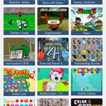
Hinterhof- Helden
Totemia: Verfluchte Murmeln
Moto x3M Winter
Torhüter Champ
Vogelsimulator
Dinoz
Insel-sauberer LKW-Abfall Sim
Feuer und Wasser 4: Kristalltempel
Schmetterlings Kyodai
Bubble Gemes - 3 Gewinnt
Bubble Charms
Fruita Crush