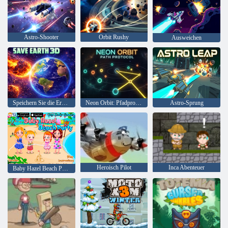
Astro-Shooter
Orbit Rushy
Ausweichen
Speichern Sie die Erde 3D
Neon Orbit: Pfadprotokoll
Astro-Sprung
Heroisch Pilot
Inca Abenteuer
Baby Hazel Beach Party