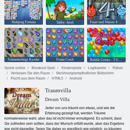
Mahjong Fortuna
Feuer und Wasser 4: Kristalltempel
Tabby -Insel
Schmetterlings Kyodai
Fruita Crush
Bubble Gemes - 3 Gewinnt
Spiele online
Breakout-Spiel
Kinderspiele
Logikspiele
Rätsel
Verlassen Sie den Raum
Berührungsempfindlicher Bildschirm
Flucht aus dem Raum
HTML5
Android
Traumvilla
Dream Villa
Jeder von uns träumt von etwas, und wie die
Erfahrung gezeigt hat, werden Träume
normalerweise wahr, aber das ist nicht immer ermutigend. Es scheint, dass
Sie zufrieden sein sollten, dass der Wunsch erfüllt wurde, aber das Ergebnis
war nicht dasselbe. Seien Sie daher so spezifisch wie möglich, zu träumen