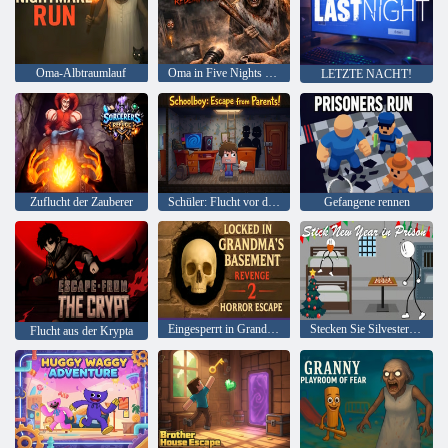
Oma-Albtraumlauf
Oma in Five Nights Redemption
LETZTE NACHT!
Zuflucht der Zauberer
Schüler: Flucht vor den Eltern!
Gefangene rennen
Eingesperrt in Grandma’s Basement Revenge 2 Horror Escape
Stecken Sie Silvester ins Gefängnis
Flucht aus der Krypta