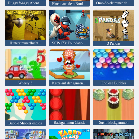
Huggy Waggy Abenteuer
Oma-Spielzimmer der Angst
Flucht aus dem Bruderhaus
Hinterzimmerflucht 1
SCP-173: Foundation-Flucht
3 Pandas
Wheely 5
Katze auf der ganzen Welt - Alpenseen
Endlose Bubbles
Backgammon Classic
Sushi Backgammon
Bubble Shooter endlos