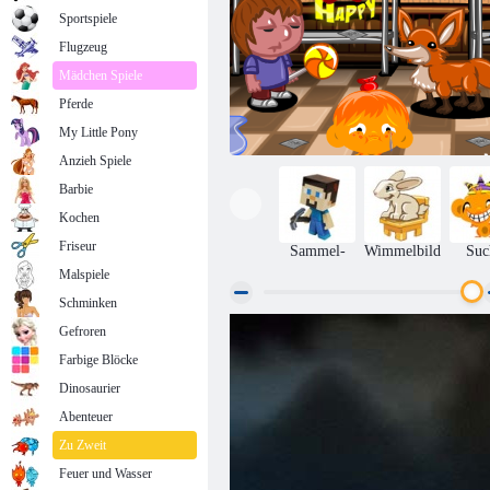
Sportspiele
Flugzeug
Mädchen Spiele
Pferde
My Little Pony
Anzieh Spiele
Barbie
Kochen
Friseur
Sammel-
Wimmelbild
Suc
Malspiele
Schminken
Gefroren
Affe geht glücklich Stufe 295
Farbige Blöcke
Dinosaurier
Abenteuer
Zu Zweit
Feuer und Wasser