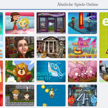
Ähnliche Spiele Online
Slacking
Kleiner
Spielschule
Ladengeschäft
Bayou-Insel
Verlassene
Universität
Nervenkitzel
Besonderer Tag
HTML5 Escape
Rush 4
Eichhörnchen-
Run, Schwein,
Held
Fliegen Shark
Run
He