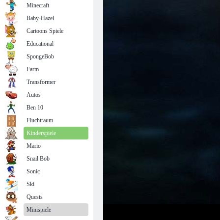
Minecraft
Baby-Hazel
Cartoons Spiele
Educational
SpongeBob
Farm
Transformer
Autos
Ben 10
Fluchtraum
Kinderspiele
Mario
Snail Bob
Sonic
Ski
Quests
Minispiele