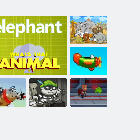
Finden Sie 10
Unterschiede
Wiederholen
Bob der Räuber
roisch Pilot
Was ist das Tier
H5
Jetpack Meister