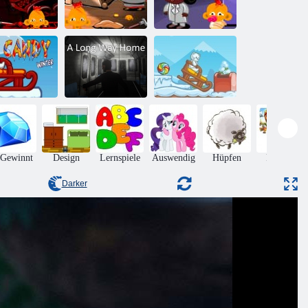
Monkey Go
appy Stage
Affe Go Happy
Affe Go Happy
353
Stage 361
Stage 377
Finden Sie die
Ein langer Weg
Süßigkeit:
üßer Winter
nach Hause
Winter
 Gewinnt
Design
Lernspiele
Auswendig
Hüpfen
Puzzles
Darker