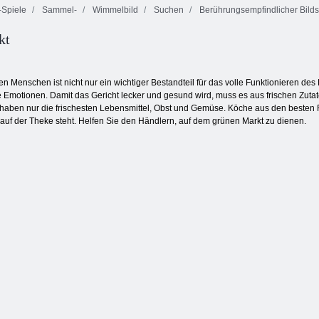
Spiele
Sammel-
Wimmelbild
Suchen
Berührungsempfindlicher Bild
Feuer und
kt
Wasser 4:
Inca Abenteuer
Hund Dive
Kristalltempel
en Menschen ist nicht nur ein wichtiger Bestandteil für das volle Funktionieren des
ve Emotionen. Damit das Gericht lecker und gesund wird, muss es aus frischen Zuta
 haben nur die frischesten Lebensmittel, Obst und Gemüse. Köche aus den besten R
 auf der Theke steht. Helfen Sie den Händlern, auf dem grünen Markt zu dienen.