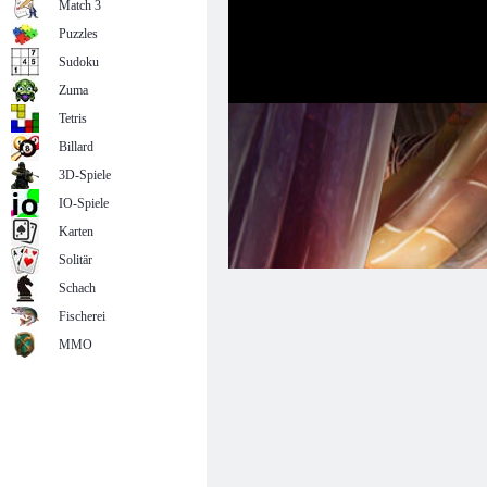
Match 3
Puzzles
Sudoku
Zuma
Tetris
Billard
3D-Spiele
IO-Spiele
Karten
Solitär
Schach
Fischerei
MMO