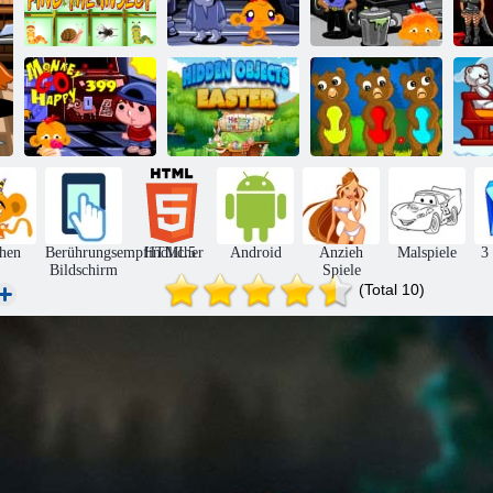
Monkey Go
Happy Stage
Affe Go Happy
H
Finde das Insekt
343,
Stage 347
Affe GO Happy
Wimmelbild
Stage 399
Ostern
Rette den Hund
S
hen
Berührungsempfindlicher
HTML5
Android
Anzieh
Malspiele
3
Bildschirm
Spiele
(Total 10)