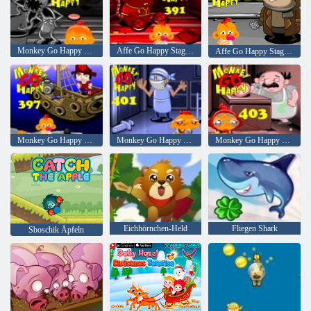
Monkey Go Happy Bühne 385
Affe Go Happy Stage 391
Affe Go Happy Stage 393
Monkey Go Happy Stage 397
Monkey Go Happy Stage 401
Monkey Go Happy Stage 403
Eichhörnchen-Held
Fliegen Shark
Sboschik Äpfeln