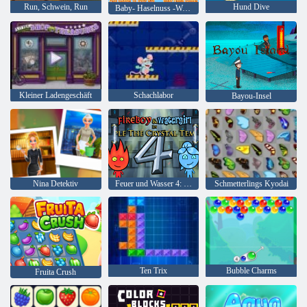
Run, Schwein, Run
Hund Dive
Baby- Haselnuss -Weihnachtsüberraschung
Kleiner Ladengeschäft
Schachlabor
Bayou-Insel
Nina Detektiv
Feuer und Wasser 4: Kristalltempel
Schmetterlings Kyodai
Ten Trix
Bubble Charms
Fruita Crush