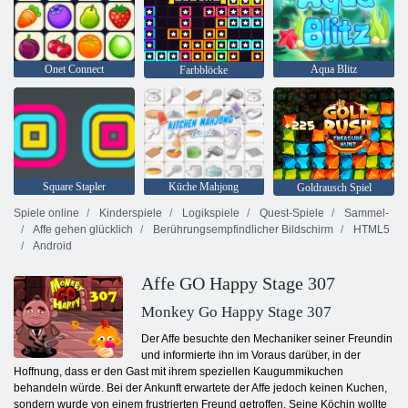
Onet Connect
Aqua Blitz
Farbblöcke
Square Stapler
Küche Mahjong
Goldrausch Spiel
Spiele online
Kinderspiele
Logikspiele
Quest-Spiele
Sammel-
Affe gehen glücklich
Berührungsempfindlicher Bildschirm
HTML5
Android
Affe GO Happy Stage 307
Monkey Go Happy Stage 307
Der Affe besuchte den Mechaniker seiner Freundin
und informierte ihn im Voraus darüber, in der
Hoffnung, dass er den Gast mit ihrem speziellen Kaugummikuchen
behandeln würde. Bei der Ankunft erwartete der Affe jedoch keinen Kuchen,
sondern wurde von einem frustrierten Freund getroffen. Seine Köchin wollte