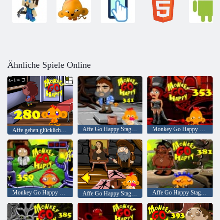
Ähnliche Spiele Online
Affe Go Happy Stage 341
Monkey Go Happy Stage 353
Affe gehen glücklich Stadium 280
Monkey Go Happy Stage 359
Affe Go Happy Stage 381
Affe Go Happy Stage 371