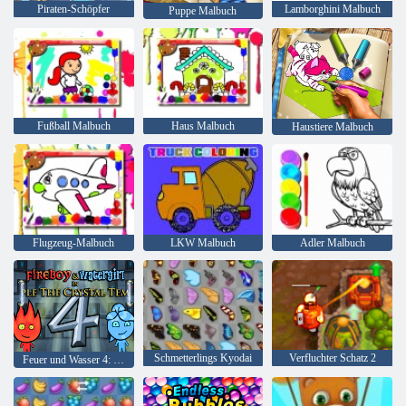
Piraten-Schöpfer
Lamborghini Malbuch
Puppe Malbuch
Fußball Malbuch
Haus Malbuch
Haustiere Malbuch
Flugzeug-Malbuch
LKW Malbuch
Adler Malbuch
Schmetterlings Kyodai
Verfluchter Schatz 2
Feuer und Wasser 4: Kristalltempel