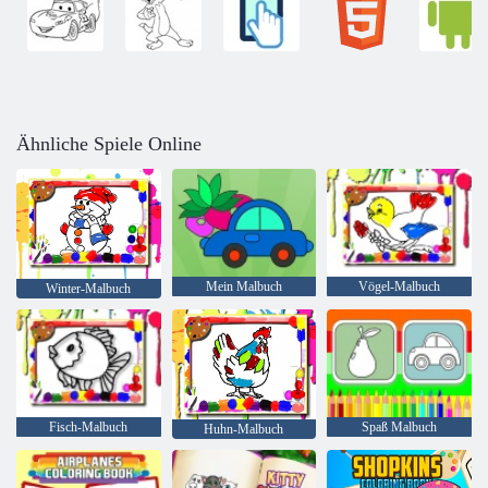
Ähnliche Spiele Online
Mein Malbuch
Vögel-Malbuch
Winter-Malbuch
Fisch-Malbuch
Spaß Malbuch
Huhn-Malbuch