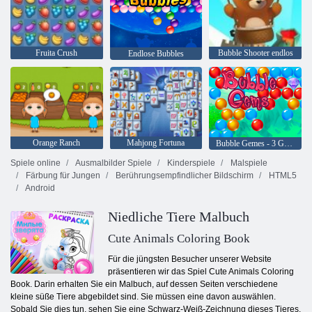
Fruita Crush
Bubble Shooter endlos
Endlose Bubbles
Orange Ranch
Mahjong Fortuna
Bubble Gemes - 3 Gewinnt
Spiele online
Ausmalbilder Spiele
Kinderspiele
Malspiele
Färbung für Jungen
Berührungsempfindlicher Bildschirm
HTML5
Android
Niedliche Tiere Malbuch
Cute Animals Coloring Book
Für die jüngsten Besucher unserer Website
präsentieren wir das Spiel Cute Animals Coloring
Book. Darin erhalten Sie ein Malbuch, auf dessen Seiten verschiedene
kleine süße Tiere abgebildet sind. Sie müssen eine davon auswählen.
Sobald Sie dies tun, sehen Sie eine Schwarz-Weiß-Zeichnung dieses Tieres.