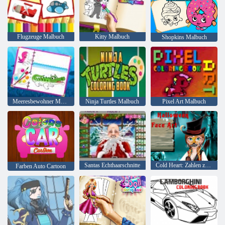
Flugzeuge Malbuch
Kitty Malbuch
Shopkins Malbuch
Meeresbewohner Malbuch
Ninja Turtles Malbuch
Pixel Art Malbuch
Santas Echthaarschnitte
Cold Heart: Zahlen zum Gesicht Annas für Halloween
Farben Auto Cartoon