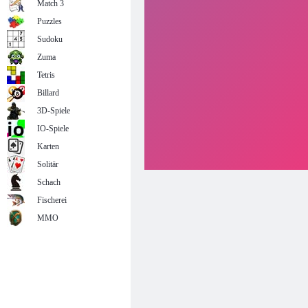
Match 3
Puzzles
Sudoku
Zuma
Tetris
Billard
3D-Spiele
IO-Spiele
Karten
Solitär
Schach
Fischerei
MMO