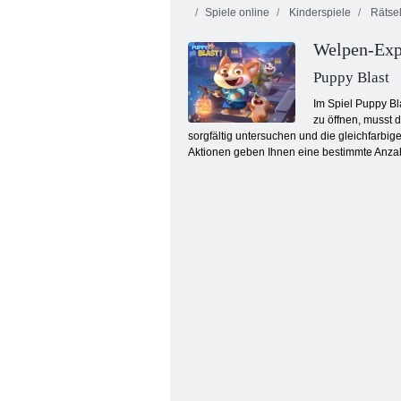
Spiele online
Kinderspiele
Rätse
Welpen-Exp
Puppy Blast
Im Spiel Puppy Bl
zu öffnen, musst 
sorgfältig untersuchen und die gleichfarbi
Schmetterlings Kyodai
Aktionen geben Ihnen eine bestimmte Anza