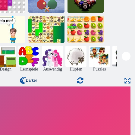
8 Ball Billard
020 Blöcke
Tischtennis
Classic
Saftiger
ttungsschnitt
Kris Mahjong
Armaturenbrett
Design
Lernspiele
Auswendig
Hüpfen
Puzzles
Aktion
Darker