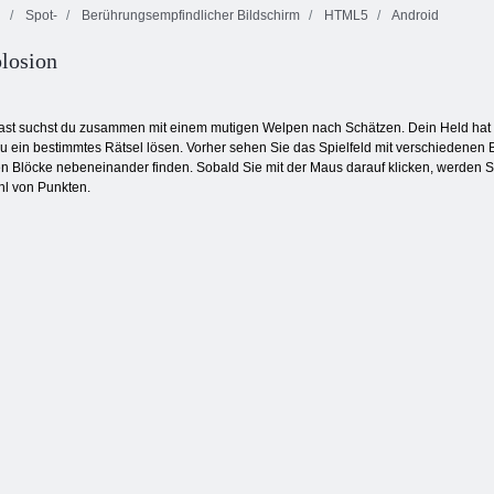
l
Spot-
Berührungsempfindlicher Bildschirm
HTML5
Android
Delicious:
losion
Bubble Shooter
Emily's Home,
Endlose Bubbles
endlos
Sweet Home
ast suchst du zusammen mit einem mutigen Welpen nach Schätzen. Dein Held hat de
du ein bestimmtes Rätsel lösen. Vorher sehen Sie das Spielfeld mit verschiedenen B
gen Blöcke nebeneinander finden. Sobald Sie mit der Maus darauf klicken, werden 
hl von Punkten.