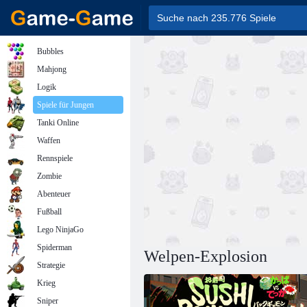
Bubbles
Mahjong
Logik
Spiele für Jungen
Tanki Online
Waffen
Rennspiele
Zombie
Abenteuer
Fußball
Lego NinjaGo
Spiderman
Welpen-Explosion
Strategie
Krieg
Sniper