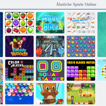
Ähnliche Spiele Online
Onet Connect
Aqua Blitz
Küche Mahjong
Feuer und
Wasser 4:
Bubble Woods
Kristalltempel
Fruita Crush
10 mal 10
Farbblöcke
Square Stapler
Blocks Match
Co