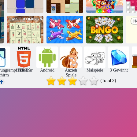
Hinterhältiger
Magische
1212!
James
Juwelen
2
Klassisches
Ebene
Mahjong 3
verschmelzen
Bingo Online
Re
rungsempfindlicher
HTML5
Android
Anzieh
Malspiele
3 Gewinnt
chirm
Spiele
(Total 2)