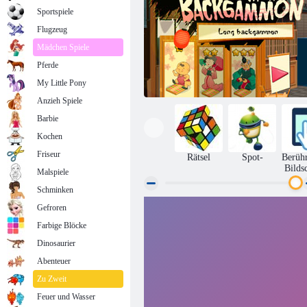
Sportspiele
Flugzeug
Mädchen Spiele
Pferde
My Little Pony
Anzieh Spiele
Barbie
Kochen
Friseur
Rätsel
Spot-
Berüh
Bilds
Malspiele
Schminken
Gefroren
Sushi Backgammon
Farbige Blöcke
Dinosaurier
Abenteuer
Zu Zweit
Feuer und Wasser