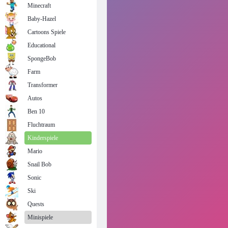
Minecraft
Baby-Hazel
Cartoons Spiele
Educational
SpongeBob
Farm
Transformer
Autos
Ben 10
Fluchtraum
Kinderspiele
Mario
Snail Bob
Sonic
Ski
Quests
Minispiele