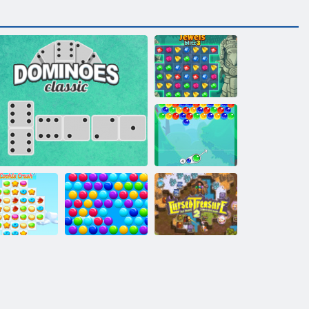
Juwelen Blitz 3
Bubble Charms
Verfluchter
okie Crush 3
Dominoes Klassiker
Smarty Blasen
Schatz 2