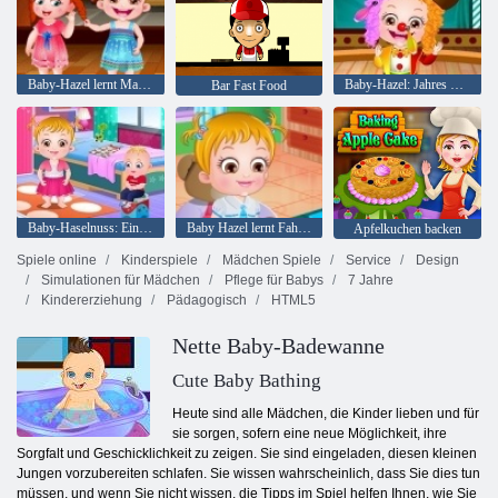
Baby-Hazel lernt Manieren
Baby-Hazel: Jahres Tag in der Schule
Bar Fast Food
Baby-Haselnuss: Ein Tag im Kindergarten
Baby Hazel lernt Fahrzeuge
Apfelkuchen backen
Spiele online
Kinderspiele
Mädchen Spiele
Service
Design
Simulationen für Mädchen
Pflege für Babys
7 Jahre
Kindererziehung
Pädagogisch
HTML5
Nette Baby-Badewanne
Cute Baby Bathing
Heute sind alle Mädchen, die Kinder lieben und für
sie sorgen, sofern eine neue Möglichkeit, ihre
Sorgfalt und Geschicklichkeit zu zeigen. Sie sind eingeladen, diesen kleinen
Jungen vorzubereiten schlafen. Sie wissen wahrscheinlich, dass Sie dies tun
müssen, und wenn Sie nicht wissen, die Tipps im Spiel helfen Ihnen, wie Sie