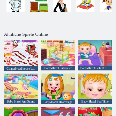
Ähnliche Spiele Online
Baby-Hazel Putzdauer
Baby-Hazel Geht Kranke
Gingerbread house baby Hazel
Baby-Hazel Am Strand
Baby-Hazel Bed Time
Baby-Hazel Haarpflege