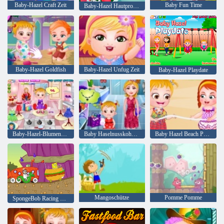
Baby-Hazel Craft Zeit
Baby Fun Time
Baby-Hazel Hautprobleme
Baby-Hazel Goldfish
Baby-Hazel Unfug Zeit
Baby-Hazel Playdate
Baby-Hazel-Blumen-Mädchen
Baby Haselnusskoholes Kleid
Baby Hazel Beach Party
Mangoschütze
Pomme Pomme
SpongeBob Racing Turnier