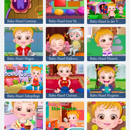
Baby-Hasel Gartenarbeit Zeit
Baby-Hazel lernt Shapes
Baby-Hazel in der Vorschule
Baby-Hazel Magen Pflege
Baby-Hazel Halloween Party
Baby-Hazel Hinterhof-Partei
Baby-Hazel Christmas Time
Baby-Hazel Hygiene Pflege
Baby-Hazel Zahnpflege