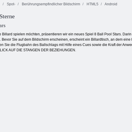
d
Spot-
Berührungsempfindlicher Bildschirm
HTML5
Android
 Sterne
Saftiger
Farbblöcke
Square Stapler
Armaturenbrett
ars
e Billard spielen möchten, präsentieren wir ein neues Spiel 8 Ball Pool Stars. Dari
Bevor Sie auf dem Bildschirm erscheinen, erscheint ein Billardtisch, an dem eine
n Sie die Flugbahn des Ballschlags mit Hilfe eines Cues sowie die Kraft der An
a BLICK AUF DIE STANGEN DER BEZIEHUNGEN.