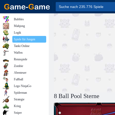
Bubbles
Mahjong
Logik
Spiele für Jungen
Tanki Online
Waffen
Rennspiele
Zombie
Abenteuer
Fußball
Lego NinjaGo
Spiderman
8 Ball Pool Sterne
Strategie
Krieg
Sniper