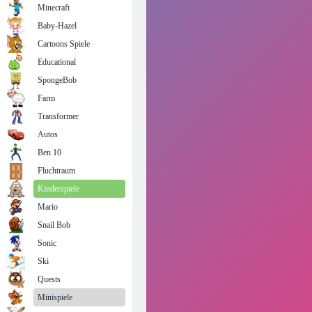
Minecraft
Baby-Hazel
Cartoons Spiele
Educational
SpongeBob
Farm
Transformer
Autos
Ben 10
Fluchtraum
Kinderspiele
Mario
Snail Bob
Sonic
Ski
Quests
Minispiele