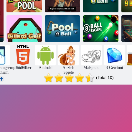
Mafia Billard
Zombie-Pool
Tricks
Pool 9 Ball
Billard Golf
8 Ballpool
8-Ball-Flucht
rungsempfindlicher
HTML5
Android
Anzieh
Malspiele
3 Gewinnt
chirm
Spiele
(Total 10)