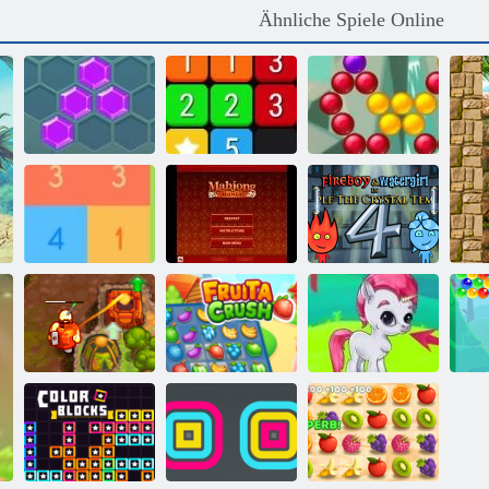
Ähnliche Spiele Online
Bubble Shooter
Hexa
Vereinen
Saga
Feuer und
Holen Sie sich
Wasser 4:
10
Mahjong Mania
Kristalltempel
Verfluchter
Bubble Gemes -
Schatz 2
Fruita Crush
3 Gewinnt
Bu