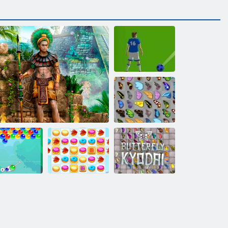
Bubbles: der
Fußball
Schmetterlings
Kyodai
Schmetterlings
bble Charms
Schätze von Montezuma 2
Cookie Crush 2
Kyodai HD