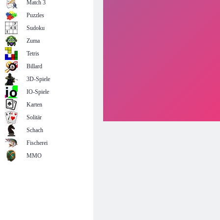
Match 3
Puzzles
Sudoku
Zuma
Tetris
Billard
3D-Spiele
IO-Spiele
Karten
Solitär
Schach
Fischerei
MMO