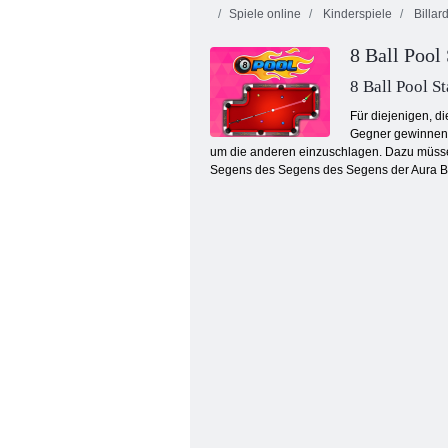
Spiele online
Kinderspiele
Billar
8 Ball Pool
8 Ball Pool St
Für diejenigen, di
Gegner gewinnen. 
um die anderen einzuschlagen. Dazu müsse
Mahjong Connect: Woodventure
Segens des Segens des Segens der Aur