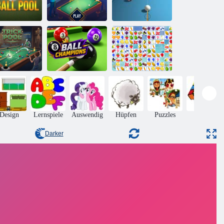
3d Billard 8 Ball
9 Ballpool
Poolclub
Pool
Trickpool
8 Ballmeister
Obstverbindung
Design
Lernspiele
Auswendig
Hüpfen
Puzzles
Rätsel
Darker