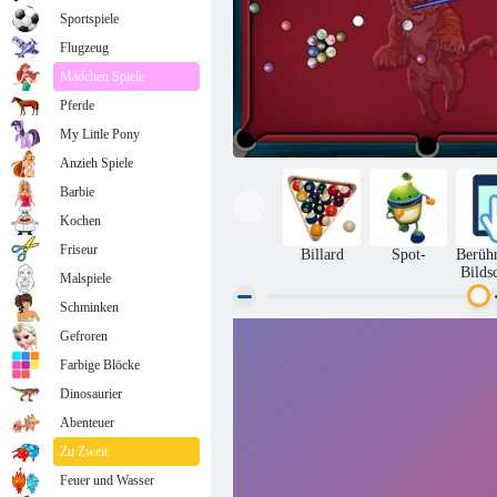
Sportspiele
Flugzeug
Mädchen Spiele
Pferde
My Little Pony
Anzieh Spiele
Barbie
Kochen
Friseur
Billard
Spot-
Berüh
Bilds
Malspiele
Schminken
Gefroren
Billiard gerade
Farbige Blöcke
Dinosaurier
Abenteuer
Zu Zweit
Feuer und Wasser