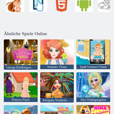
Ähnliche Spiele Online
Sommer- Fiesta
Spaß-Sommer-Urlaub
Lässige Kleidungsmode
Princess Fluch
Elsa Verjüngungskur
Kleopatra Wirkliche Haarschnitte