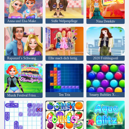
Anna und Elsa Makeover
Süße Welpenpflege
Nina Detektiv
Rapunzel`s Schwangerschaft
Ellie mach dich fertig mit mir 2
2020 Frühlingsstil
Ten Trix
Smarty Bubbles X-Mas
Musik Festival Frisuren