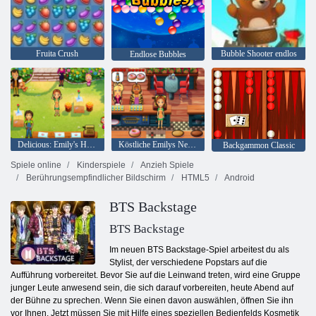
Fruita Crush
Bubble Shooter endlos
Endlose Bubbles
Delicious: Emily's Home, Sweet Home
Köstliche Emilys New Beginning
Backgammon Classic
Spiele online
Kinderspiele
Anzieh Spiele
Berührungsempfindlicher Bildschirm
HTML5
Android
BTS Backstage
BTS Backstage
Im neuen BTS Backstage-Spiel arbeitest du als
Stylist, der verschiedene Popstars auf die
Aufführung vorbereitet. Bevor Sie auf die Leinwand treten, wird eine Gruppe
junger Leute anwesend sein, die sich darauf vorbereiten, heute Abend auf
der Bühne zu sprechen. Wenn Sie einen davon auswählen, öffnen Sie ihn
vor Ihnen. Jetzt müssen Sie mit Hilfe eines speziellen Bedienfelds Kosmetik