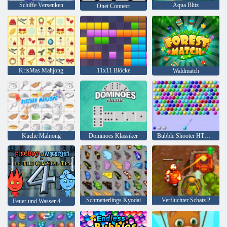
Schiffe Versenken
Aqua Blitz
Onet Connect
KrisMas Mahjong
11x11 Blöcke
Waldmatch
Küche Mahjong
Dominoes Klassiker
Bubble Shooter HTML5
Schmetterlings Kyodai
Verfluchter Schatz 2
Feuer und Wasser 4: Kristalltempel