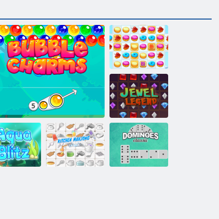
Cookie Crush 2
Juwel Legende
Dominoes
Aqua Blitz
Bubble Charms
Küche Mahjong
Klassiker