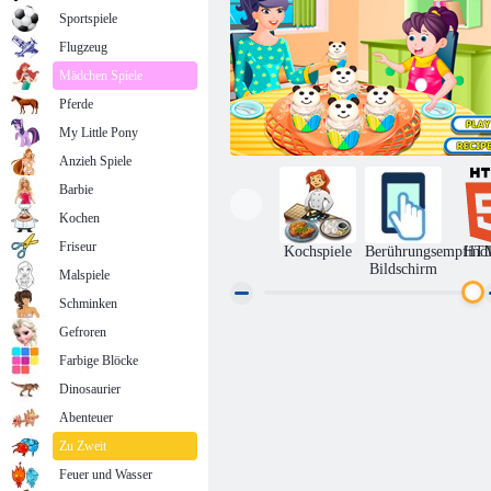
Sportspiele
Flugzeug
Mädchen Spiele
Pferde
My Little Pony
Anzieh Spiele
Barbie
Kochen
Friseur
Kochspiele
Berührungsempfindl
HT
Bildschirm
Malspiele
Schminken
Gefroren
Käse-Muffins
Farbige Blöcke
Dinosaurier
Abenteuer
Zu Zweit
Feuer und Wasser