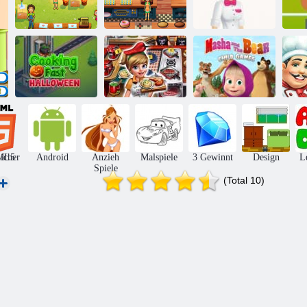
Delicious:
Köstliche
Emily's Home,
Emilys New
Fa
Sweet Home
Beginning
Froyo Bar
Schnelles
Halloween
Schnell kochen
Mascha und der
kochen
4 Steak
Bär Kinderspiele
F
icher
ML5
Android
Anzieh
Malspiele
3 Gewinnt
Design
L
Spiele
(Total 10)