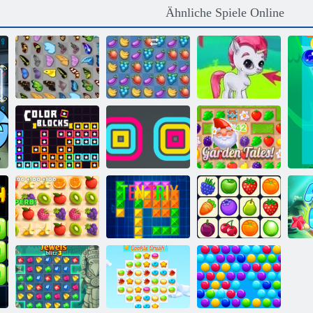
Ähnliche Spiele Online
Schmetterlings
Bubble Gemes -
Kyodai
Fruita Crush
3 Gewinnt
Farbblöcke
Square Stapler
Gartengeschichten
Saftiger
Armaturenbrett
Ten Trix
Onet Connect