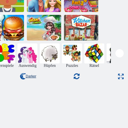
st Food zum
Rapunzel`s
Schnell kochen
Mitnehmen
Schwangerschaft
2: Donuts
ieber kochen
Traumköche
Küchenbasar
ernspiele
Auswendig
Hüpfen
Puzzles
Rätsel
Aktion
Darker