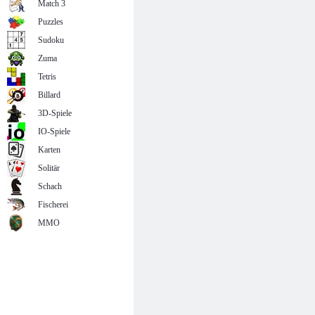
Match 3
Puzzles
Sudoku
Zuma
Tetris
Billard
3D-Spiele
IO-Spiele
Karten
Solitär
Schach
Fischerei
MMO