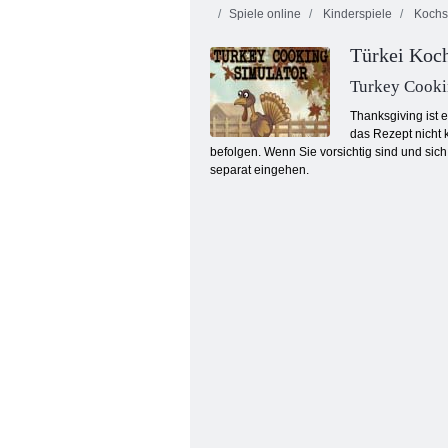
Spiele online
Kinderspiele
Kochs
Türkei Koc
Turkey Cooki
Thanksgiving ist 
das Rezept nicht 
befolgen. Wenn Sie vorsichtig sind und sich
10 mal 10 Blocks Match
separat eingehen.