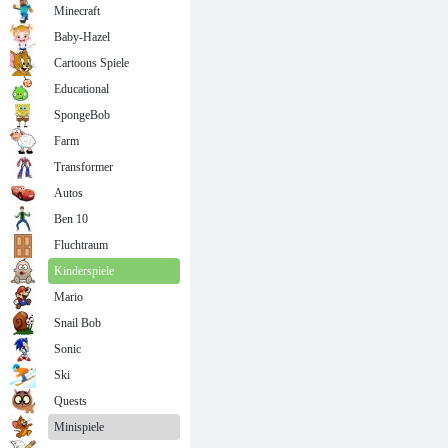
Minecraft
Baby-Hazel
Cartoons Spiele
Educational
SpongeBob
Farm
Transformer
Autos
Ben 10
Fluchtraum
Kinderspiele
Mario
Snail Bob
Sonic
Ski
Quests
Minispiele