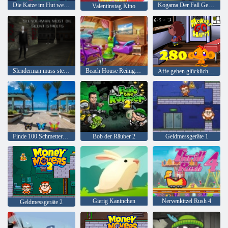
Die Katze im Hut weiß viel über das! Lagerzeit
Kogama Der Fall Geisterhaus
Valentinstag Kino
Slenderman muss sterben: Stille Straßen
Beach House Reinigung
Affe gehen glücklich Stadium 280
Finde 100 Schmetterlinge
Bob der Räuber 2
Geldmessgeräte 1
Gierig Kaninchen
Nervenkitzel Rush 4
Geldmessgeräte 2