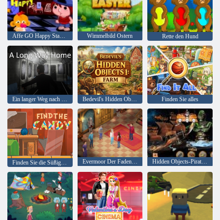
Affe GO Happy Stage 399
Wimmelbild Ostern
Rette den Hund
Ein langer Weg nach Hause
Bedevil's Hidden Objects 1: Bauernhof
Finden Sie alles
Evermoor Der Faden des Schicksals
Hidden Objects-Piraten-Schatz
Finden Sie die Süßigkeit