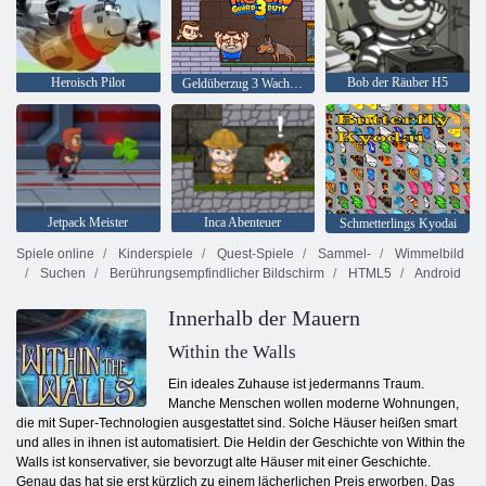
Heroisch Pilot
Bob der Räuber H5
Geldüberzug 3 Wachdienst
Jetpack Meister
Inca Abenteuer
Schmetterlings Kyodai
Spiele online
Kinderspiele
Quest-Spiele
Sammel-
Wimmelbild
Suchen
Berührungsempfindlicher Bildschirm
HTML5
Android
Innerhalb der Mauern
Within the Walls
Ein ideales Zuhause ist jedermanns Traum.
Manche Menschen wollen moderne Wohnungen,
die mit Super-Technologien ausgestattet sind. Solche Häuser heißen smart
und alles in ihnen ist automatisiert. Die Heldin der Geschichte von Within the
Walls ist konservativer, sie bevorzugt alte Häuser mit einer Geschichte.
Genau das hat sie erst kürzlich zu einem lächerlichen Preis erworben. Das