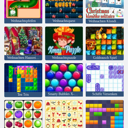
Weihnachtspfeifen
Weihnachtsquest
Weihnachten Klondike Solitaire
Weihnachten Hausreinigung
Weihnachtspuzzle
Goldrausch Spiel
Smarty Bubbles X-Mas
Schiffe Versenken
Ten Trix