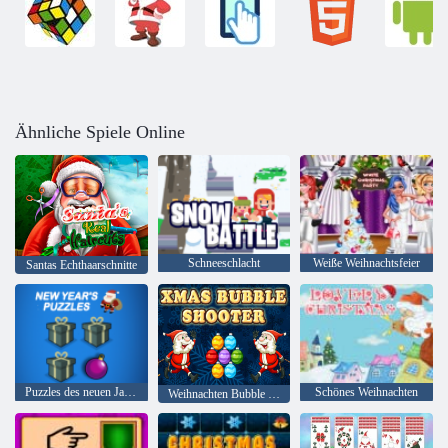
Ähnliche Spiele Online
Schneeschlacht
Weiße Weihnachtsfeier
Santas Echthaarschnitte
Puzzles des neuen Jahres
Schönes Weihnachten
Weihnachten Bubble Shooter