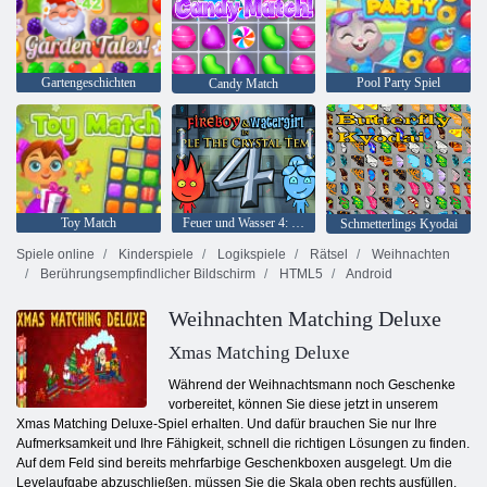
Gartengeschichten
Pool Party Spiel
Candy Match
Toy Match
Feuer und Wasser 4: Kristalltempel
Schmetterlings Kyodai
Spiele online
Kinderspiele
Logikspiele
Rätsel
Weihnachten
Berührungsempfindlicher Bildschirm
HTML5
Android
Weihnachten Matching Deluxe
Xmas Matching Deluxe
Während der Weihnachtsmann noch Geschenke
vorbereitet, können Sie diese jetzt in unserem
Xmas Matching Deluxe-Spiel erhalten. Und dafür brauchen Sie nur Ihre
Aufmerksamkeit und Ihre Fähigkeit, schnell die richtigen Lösungen zu finden.
Auf dem Feld sind bereits mehrfarbige Geschenkboxen ausgelegt. Um die
Levelaufgabe abzuschließen, müssen Sie die Skala oben rechts ausfüllen.