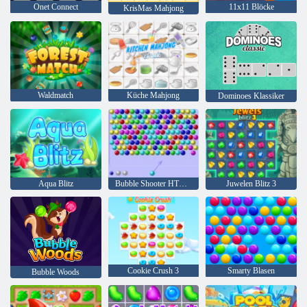
Onet Connect
11x11 Blöcke
KrisMas Mahjong
Waldmatch
Küche Mahjong
Dominoes Klassiker
Aqua Blitz
Bubble Shooter HTML5
Juwelen Blitz 3
Cookie Crush 3
Smarty Blasen
Bubble Woods