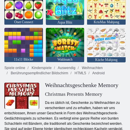
Onet Connect
KrisMas Mahjong
Aqua Blitz
11x11 Blöcke
Waldmatch
Küche Mahjong
Spiele online
Kinderspiele
Auswendig
Weihnachten
Berührungsempfindlicher Bildschirm
HTML5
Android
Weihnachtsgeschenke Memory
Christmas Presents Memory
Da es üblich ist, Geschenke zu Weihnachten zu
verschenken und zu erhalten, haben wir uns
entschlossen, Ihnen unser Geschenk in Form des Weihnachtsgeschenk-
Gedächtnisspiels zu schenken. Es verbirgt eine ganze Reihe von bunten
Schachteln mit Bändern, die traditionell als Geschenke bezeichnet werden.
Sie sind auf jeder Ebene hinter identischen rechteckigen Kacheln versteckt.