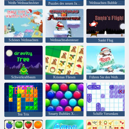
Weiße Weihnachtsfeier
Weihnachten Bubble Shooter
Puzzles des neuen Jahres
Schönes Weihnachten
Weihnachtsabenteuer
Sankt Flug
Schwerkraftbaum
Krismas Fliesen
Führen Sie den Weihnachtsmann
Smarty Bubbles X-Mas
Schiffe Versenken
Ten Trix