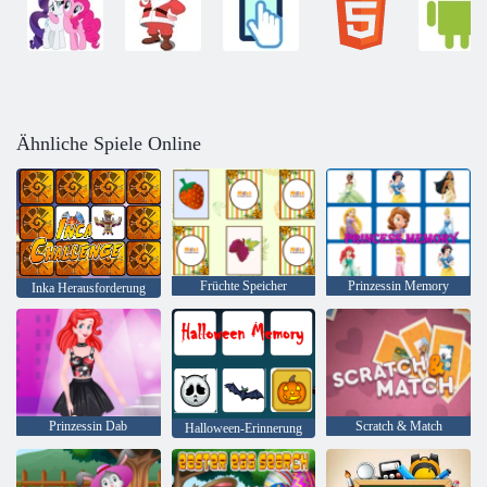
Ähnliche Spiele Online
Früchte Speicher
Prinzessin Memory
Inka Herausforderung
Prinzessin Dab
Scratch & Match
Halloween-Erinnerung