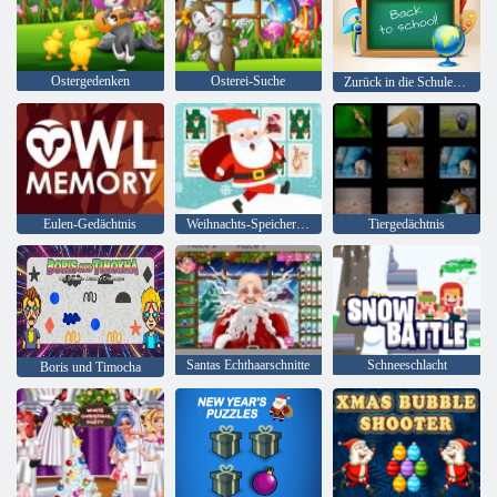
Ostergedenken
Osterei-Suche
Zurück in die Schule: Erinnerung
Eulen-Gedächtnis
Weihnachts-Speicherkarten
Tiergedächtnis
Santas Echthaarschnitte
Schneeschlacht
Boris und Timocha