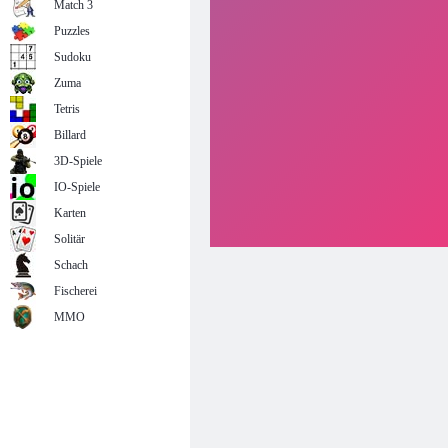
Match 3
Puzzles
Sudoku
Zuma
Tetris
Billard
3D-Spiele
IO-Spiele
Karten
Solitär
Schach
Fischerei
MMO