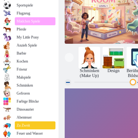
Sportspiele
Flugzeug
Mädchen Spiele
Pferde
My Little Pony
Anzieh Spiele
Barbie
Kochen
Friseur
Schminken
Design
Berüh
(Make Up)
Bilds
Malspiele
Schminken
Gefroren
Traumzimmer
Farbige Blöcke
Dinosaurier
Abenteuer
Zu Zweit
Feuer und Wasser