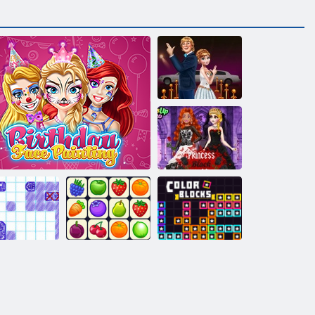
Rote
Teppichsterne
Prinzessin
Schwarzes
Hochzeitskleid
Schiffe
Versenken
Geburtstags-Gesichts-Malerei
Onet Connect
Farbblöcke