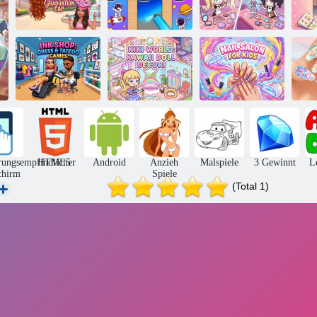
Entwerfen Sie
Design und DIY
meine Traum-
von
2-Spieler-Spiele
P
Abschlusskappe
Handyhüllen
Design Salon
Ink Shop:
Kiki World:
Kleidungs - und
Kawaii-
Nagelstudio für
Tattoo-Spiele
Puppendekor!
Kinder
rungsempfindlicher
HTML5
Android
Anzieh
Malspiele
3 Gewinnt
L
chirm
Spiele
(Total 1)