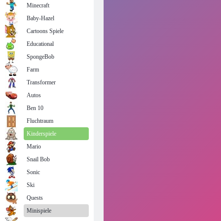
Minecraft
Baby-Hazel
Cartoons Spiele
Educational
SpongeBob
Farm
Transformer
Autos
Ben 10
Fluchtraum
Kinderspiele
Mario
Snail Bob
Sonic
Ski
Quests
Minispiele