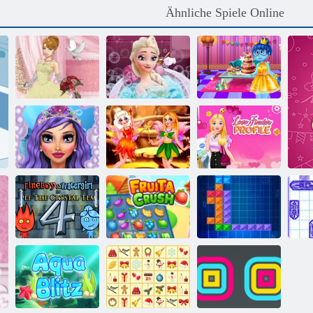
Ähnliche Spiele Online
Elsa
Innere heraus
Hochzeitslilie 2
Schönheitsbad
Geburtstagsfeier
Meerjungfrauen
Liebe Finder
Makeup Salon
Märchen Feen
Profil
Feuer und
Wasser 4:
Kristalltempel
Fruita Crush
Ten Trix