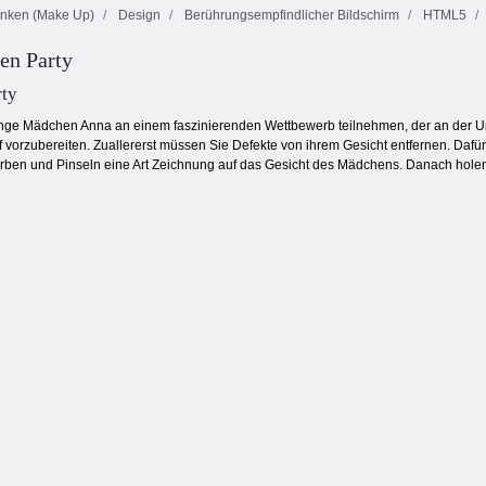
nken (Make Up)
Design
Berührungsempfindlicher Bildschirm
HTML5
en Party
KrisMas
Aqua Blitz
Mahjong
Square Stapler
rty
nge Mädchen Anna an einem faszinierenden Wettbewerb teilnehmen, der an der Univers
uf vorzubereiten. Zuallererst müssen Sie Defekte von ihrem Gesicht entfernen. Da
Farben und Pinseln eine Art Zeichnung auf das Gesicht des Mädchens. Danach hole