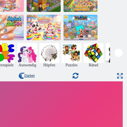
Mein
Baby Cathy
uppenhaus -
Ep52: Crown
Decor Life
Habbo Hotel
Maker
Einhorn-
Stilvolle
Kuchenmacher-
Toca-
Nagelkunst
Dekoration
Weltabenteuer
ernspiele
Auswendig
Hüpfen
Puzzles
Rätsel
Aktion
Darker