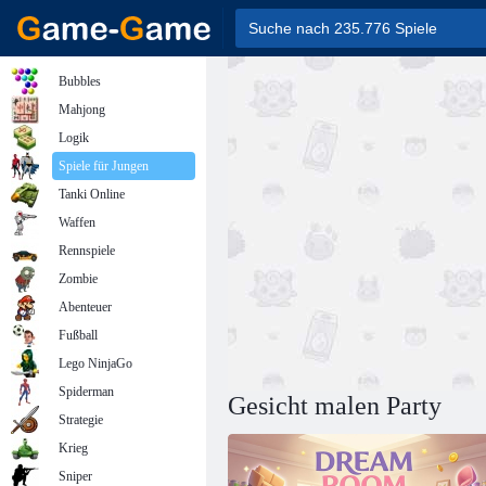
Bubbles
Mahjong
Logik
Spiele für Jungen
Tanki Online
Waffen
Rennspiele
Zombie
Abenteuer
Fußball
Lego NinjaGo
Spiderman
Gesicht malen Party
Strategie
Krieg
Sniper