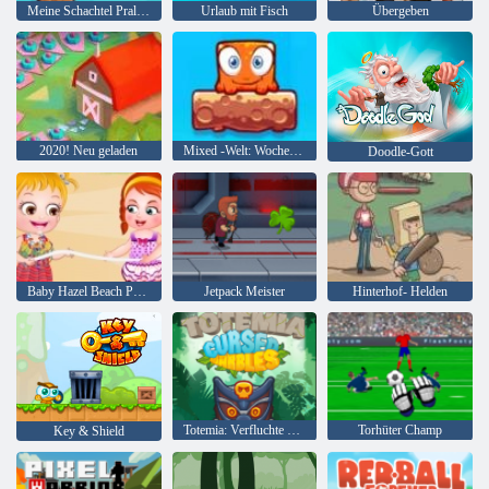
Meine Schachtel Pralinen
Urlaub mit Fisch
Übergeben
2020! Neu geladen
Mixed -Welt: Wochenende
Doodle-Gott
Baby Hazel Beach Party
Jetpack Meister
Hinterhof- Helden
Totemia: Verfluchte Murmeln
Torhüter Champ
Key & Shield