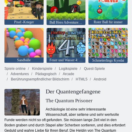
Pixel -Krieger
Roter Ball für immer
Ball Hero Adventure: Roter Schlagball
Sandbälle
Feuer und Wasser 4: Kristalltempel
Schmetterlings Kyodai
Spiele online
Kinderspiele
Logikspiele
Quest-Spiele
Adventures
Pädagogisch
Arcade
Berührungsempfindlicher Bildschirm
HTML5
Android
Der Quantengefangene
The Quantum Prisoner
Archäologie ist eine sehr interessante
Wissenschaft, aber seltene und sehr wertvolle
Funde werden nicht so oft gefunden. Sie müssen lange Zeit viel in den
Boden graben und durch Stapel alter Scherben sortieren, und dies erfordert
Geduld und wahre Liebe für Ihren Beruf. Die Heldin von The Quantum