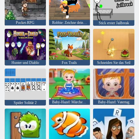
Pocket-RPG
Robbie: Zeichne dein Schwert
Stick erster Jailbreak
Hunter und Diablo
Fox Trails
Schneiden Sie das Seil
Baby-Hazel: Märchenland
Baby-Hazel: Vatertag
Spider Solitär 2