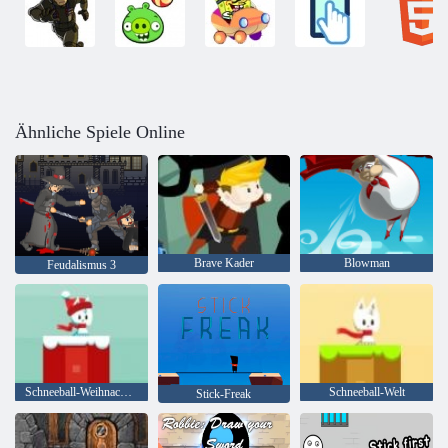
Ähnliche Spiele Online
Brave Kader
Blowman
Feudalismus 3
Schneeball-Weihnachtswelt
Schneeball-Welt
Stick-Freak