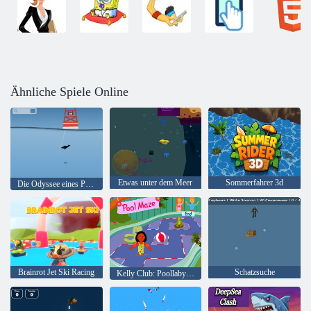
Ähnliche Spiele Online
Etwas unter dem Meer
Sommerfahrer 3d
Die Odyssee eines Pinguins
Brainrot Jet Ski Racing
Schatzsuche
Kelly Club: Poollabyrinth