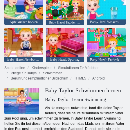
Apfelkuchen backen
Baby-Hazel Wissenschaft Fair Play
Baby Hazel Tag der Erde
Baby-Hazel Newborn Impfung
Baby Hazel. Sporttag
Baby-Hazel: Entdecken Sie die Tiere
Spiele online
Kinderspiele
Simulationen für Mädchen
Pflege für Babys
Schwimmen
Berührungsempfindlicher Bildschirm
HTML5
Android
Baby Taylor Schwimmen lernen
Baby Taylor Learn Swimming
Als sie morgens aufwachte, fand die kleine Taylor
heraus, dass sie heute zusammen mit ihrem Vater
zum Pool ging, um schwimmen zu lernen. In Baby Taylor Learn Swimming
helfen Sie ihr bei diesem Abenteuer. Nachdem das Mädchen mit ihrem Vater
in den Bus gestiegen ist, erreicht es den Stadtpool. Danach geht sie in die