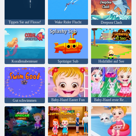
Tippen Sie auf Flosse!
Wake Rider Flucht
Deepsea Clash
Korallenabenteuer
Spritziger Sub
Holzfäller auf See
Baby-Hazel Easter Fun
Baby-Hazel erste Regen
Gut schwimmen