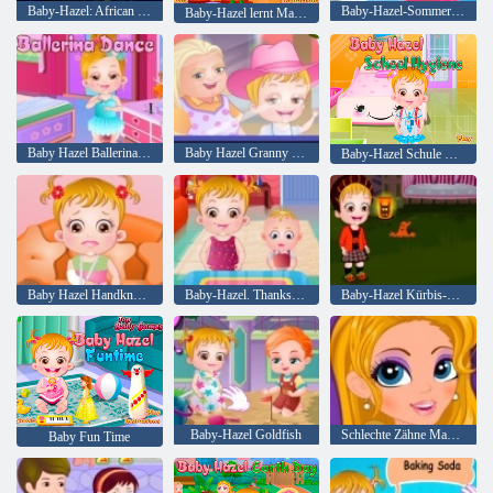
Baby-Hazel: African Safari
Baby-Hazel-Sommer-Spaß
Baby-Hazel lernt Manieren
Baby Hazel Ballerina-Tanz
Baby Hazel Granny Haus
Baby-Hazel Schule Hygiene
Baby Hazel Handknochenbruch
Baby-Hazel. Thanksgiving-Spaß
Baby-Hazel Kürbis-Party
Baby-Hazel Goldfish
Schlechte Zähne Makeover
Baby Fun Time