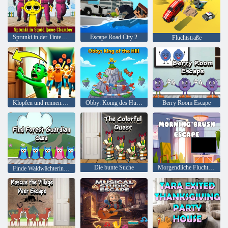
Sprunki in der Tintenfisch-Spielkammer
Escape Road City 2
Fluchtstraße
Klopfen und rennen. 100 Türen entkommen
Obby: König des Hügels
Berry Room Escape
Die bunte Suche
Morgendliche Flucht aus dem Busch
Finde Waldwächterin Gaia