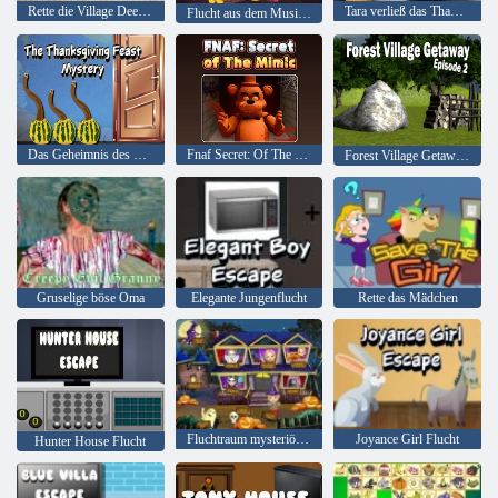
Rette die Village Deer Escape
Tara verließ das Thanksgiving-Partyhaus
Flucht aus dem Musikstudio
Das Geheimnis des Erntedankfestes
Fnaf Secret: Of The Mimic
Forest Village Getaway Episode 2
Gruselige böse Oma
Elegante Jungenflucht
Rette das Mädchen
Fluchtraum mysteriöses Wort
Joyance Girl Flucht
Hunter House Flucht