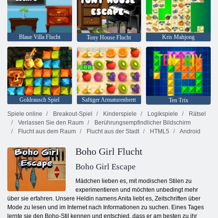
Blaue Villa Flucht
Kris Mahjong
Tony House Flucht
Goldrausch Spiel
Saftiger Armaturenbrett
Ten Trix
Spiele online
Breakout-Spiel
Kinderspiele
Logikspiele
Rätsel
Verlassen Sie den Raum
Berührungsempfindlicher Bildschirm
Flucht aus dem Raum
Flucht aus der Stadt
HTML5
Android
Boho Girl Flucht
Boho Girl Escape
Mädchen lieben es, mit modischen Stilen zu
experimentieren und möchten unbedingt mehr
über sie erfahren. Unsere Heldin namens Anita liebt es, Zeitschriften über
Mode zu lesen und im Internet nach Informationen zu suchen. Eines Tages
lernte sie den Boho-Stil kennen und entschied, dass er am besten zu ihr