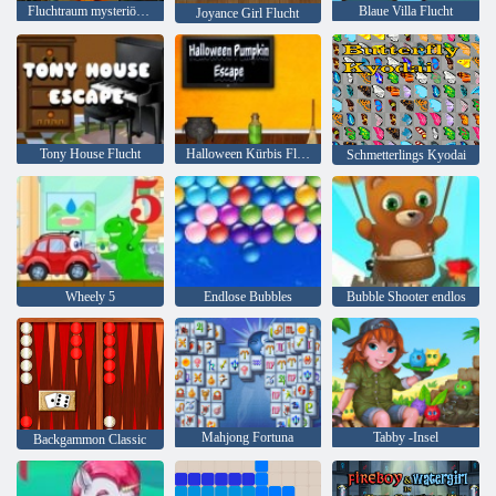
Fluchtraum mysteriöses Wort
Blaue Villa Flucht
Joyance Girl Flucht
Tony House Flucht
Halloween Kürbis Flucht
Schmetterlings Kyodai
Wheely 5
Endlose Bubbles
Bubble Shooter endlos
Mahjong Fortuna
Tabby -Insel
Backgammon Classic