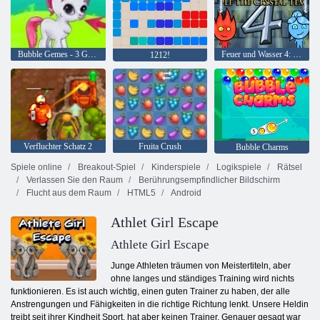
Bubble Gemes - 3 Gewinnt
Feuer und Wasser 4: Kristalltempel
1212!
Verfluchter Schatz 2
Fruita Crush
Bubble Charms
Spiele online
Breakout-Spiel
Kinderspiele
Logikspiele
Rätsel
Verlassen Sie den Raum
Berührungsempfindlicher Bildschirm
Flucht aus dem Raum
HTML5
Android
Athlet Girl Escape
Athlete Girl Escape
Junge Athleten träumen von Meistertiteln, aber
ohne langes und ständiges Training wird nichts
funktionieren. Es ist auch wichtig, einen guten Trainer zu haben, der alle
Anstrengungen und Fähigkeiten in die richtige Richtung lenkt. Unsere Heldin
treibt seit ihrer Kindheit Sport, hat aber keinen Trainer. Genauer gesagt war