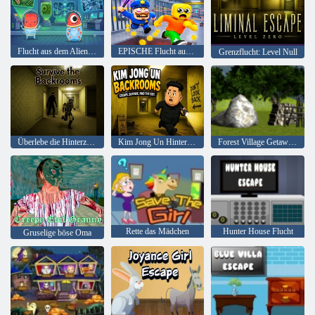
Flucht aus dem Alien-Biolabor
EPISCHE Flucht aus dem Barrys-Gefängnis
Grenzflucht: Level Null
Überlebe die Hinterzimmer
Kim Jong Un Hinterzimmer
Forest Village Getaway Episode 2
Rette das Mädchen
Hunter House Flucht
Gruselige böse Oma