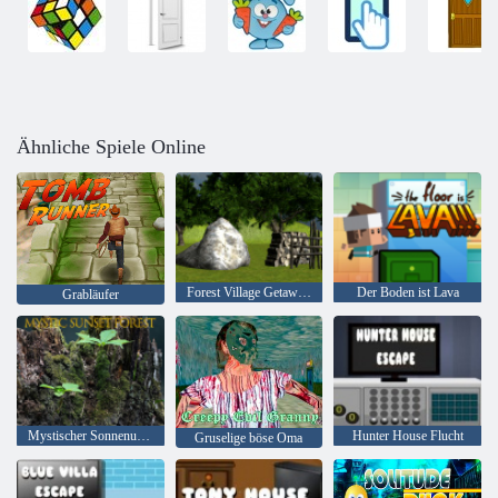
Ähnliche Spiele Online
Forest Village Getaway Episode 2
Der Boden ist Lava
Grabläufer
Mystischer Sonnenuntergang Wald
Hunter House Flucht
Gruselige böse Oma