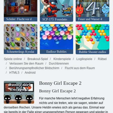
Schüler: Flucht vor den Eltern!
Feuer und Wasser 4: Kristalltempel
SCP-173: Foundation-Flucht
Schmetterlings Kyodai
Endlose Bubbles
Bubble Shooter endlos
Spiele online
Breakout-Spiel
Kinderspiele
Logikspiele
Rätsel
Verlassen Sie den Raum
Durchbrennen
Berührungsempfindlicher Bildschirm
Flucht aus dem Raum
HTML5
Android
Bonny Girl Escape 2
Bonny Girl Escape 2
Für manche Menschen lehrt negative Erfahrung
nichts und sie treten, wie sie sagen, wieder auf
denselben Rechen. Unsere Heldin erwies sich als genau das. Einmal war
sie bereits in der Falle einer unangenehmen Person gewesen und wieder in