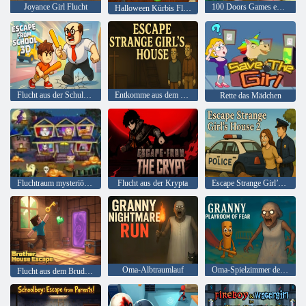
Joyance Girl Flucht
100 Doors Games entkommen aus der Schule
Halloween Kürbis Flucht
Flucht aus der Schule 3D
Entkomme aus dem Haus eines seltsamen Mädchens
Rette das Mädchen
Fluchtraum mysteriöses Wort
Flucht aus der Krypta
Escape Strange Girl’s House 2
Oma-Albtraumlauf
Oma-Spielzimmer der Angst
Flucht aus dem Bruderhaus