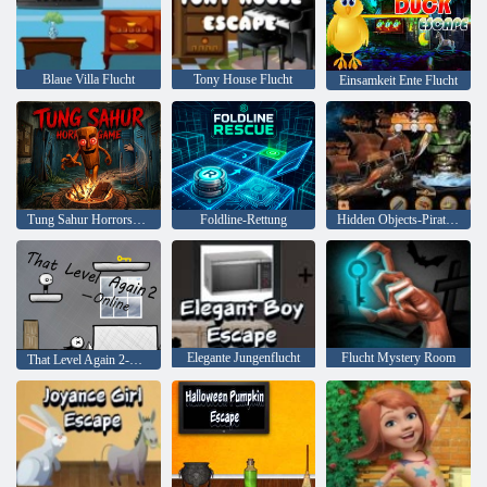
Blaue Villa Flucht
Tony House Flucht
Einsamkeit Ente Flucht
Tung Sahur Horrorspiel
Foldline-Rettung
Hidden Objects-Piraten-Schatz
Elegante Jungenflucht
Flucht Mystery Room
That Level Again 2-Online