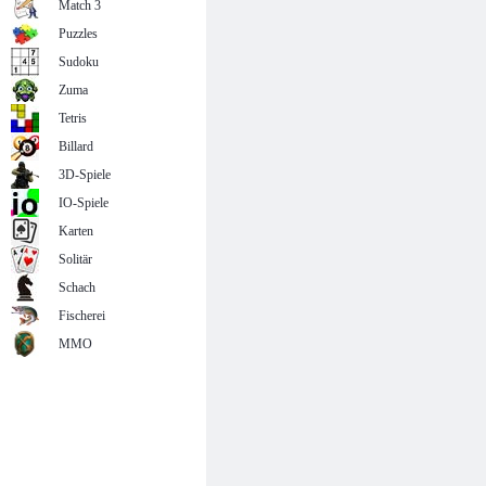
Match 3
Puzzles
Sudoku
Zuma
Tetris
Billard
3D-Spiele
IO-Spiele
Karten
Solitär
Schach
Fischerei
MMO