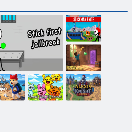
Stickman Fnite
Flucht aus dem
Bruderhaus
Max: Das
Sprunki:
Alexis The
heimnis von
Sammle alle
Knight
Opas Brief
Stick erster Jailbreak
Charaktere!
Rollenspiel