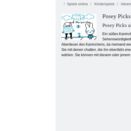
Spiele online
Kinderspiele
Adven
Posey Picks
Posey Picks a
Ein süßes Kaninch
Sehenswürdigkeite
Abenteuer des Kaninchens, da niemand weiß, 
Der Schuldenknochen
Sie mit denen chatten, die ihn ebenfalls er
wählen. Sie können mit diesem oder jenem C