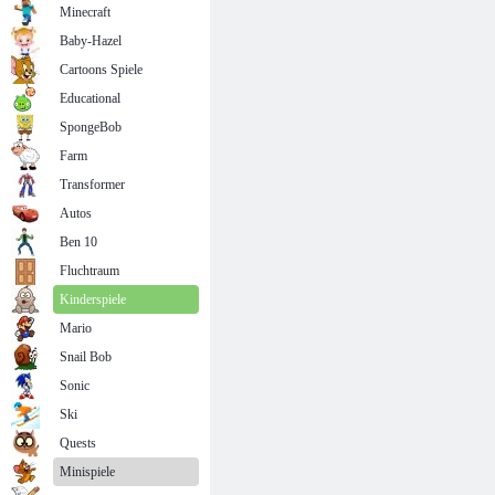
Minecraft
Baby-Hazel
Cartoons Spiele
Educational
SpongeBob
Farm
Transformer
Autos
Ben 10
Fluchtraum
Kinderspiele
Mario
Snail Bob
Sonic
Ski
Quests
Minispiele