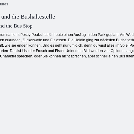
tures
 und die Bushaltestelle
Sprunki-
Der große Mann
Abenteuer 4
Lustige Welt
nd the Bus Stop
en namens Posey Peaks hat für heute einen Ausflug in den Park geplant. Am Woch
n erkunden, Zuckerwatte und Eis essen. Die Heldin ging zur nächsten Bushaltest
wie sie enden können. Und es geht nur um dich, denn du wirst alles im Spiel Posey
warten. Das ist Lisa der Frosch und Fisch. Unter dem Bild werden vier Optionen an
harakter sprechen, oder Sie können nicht sprechen, aber schnell einen Bus rufen,