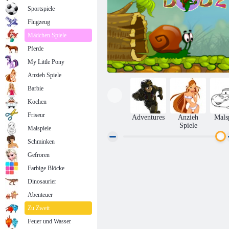
Sportspiele
Flugzeug
Mädchen Spiele
Pferde
My Little Pony
Anzieh Spiele
Barbie
Kochen
Friseur
Adventures
Anzieh
Mals
Spiele
Malspiele
Schminken
Gefroren
Schnecke Bob 2
Farbige Blöcke
Dinosaurier
Abenteuer
Zu Zweit
Feuer und Wasser