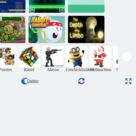
Käselabor
Geo-Sprung
Schwerkrafthahn
Dino Squad
Kaninchen
Die Tiefe der
dventure 3
Samurai 2
Schwebe
Puzzles
Rätsel
Aktion
Geschicklichkeit
Weihnachten
Sammel-
Darker