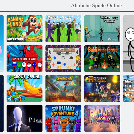
Ähnliche Spiele Online
Stickman in der
Stickman auf
Bananenland-
Welt des
dem
Abenteuer
Handwerks
Schlachtfeld
Superhelden und
Boris und
der Zauberstab
Timocha
Baldi im Wald
Arcuz-
Ge
Wächst offline
Syntagma
Schatzjäger