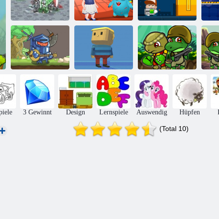
Baby- Hazel
Boss Ebene
Feudalismus 3
Alien Freund
Shootout
Ritter In Der
Kogama:
Dino Squad
Liebe
Skyland
Adventure
A
piele
3 Gewinnt
Design
Lernspiele
Auswendig
Hüpfen
(Total 10)