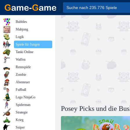
Bubbles
Mahjong
Logik
Spiele für Jungen
Tanki Online
Waffen
Rennspiele
Zombie
Abenteuer
Fußball
Lego NinjaGo
Spiderman
Posey Picks und die Bush
Strategie
Krieg
Sniper