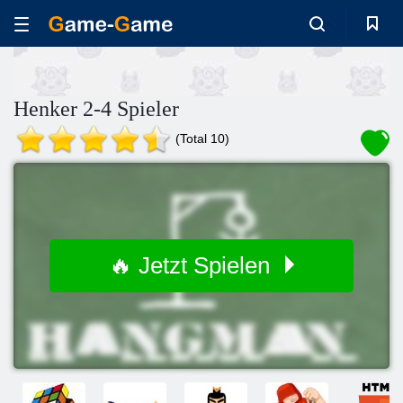
Henker 2-4 Spieler
(Total 10)
🔥 Jetzt Spielen