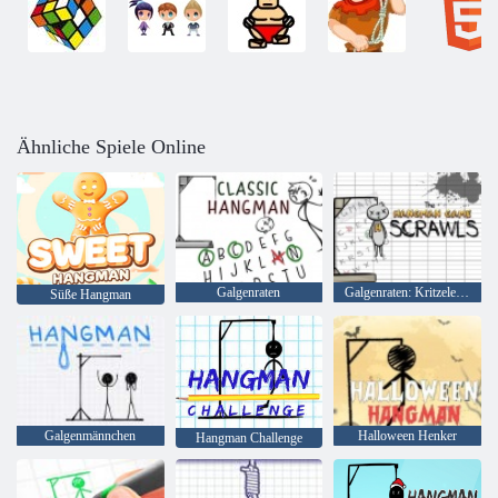
Ähnliche Spiele Online
Galgenraten
Galgenraten: Kritzeleien
Süße Hangman
Galgenmännchen
Halloween Henker
Hangman Challenge