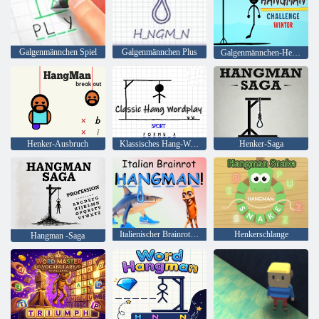
Galgenmännchen Spiel
Galgenmännchen Plus
Galgenmännchen-Herausforderung Winter
Henker-Ausbruch
Klassisches Hang-Wortspiel
Henker-Saga
Italienischer Brainrot Hangman!
Henkerschlange
Hangman -Saga