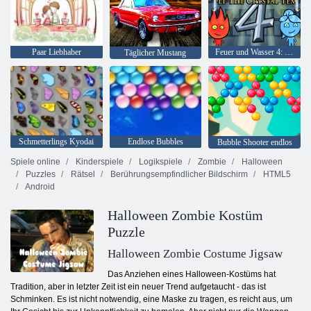
Paar Liebhaber
Feuer und Wasser 4: Kristalltempel
Täglicher Mustang
Schmetterlings Kyodai
Endlose Bubbles
Bubble Shooter endlos
Spiele online
Kinderspiele
Logikspiele
Zombie
Halloween
Puzzles
Rätsel
Berührungsempfindlicher Bildschirm
HTML5
Android
Halloween Zombie Kostüm
Puzzle
Halloween Zombie Costume Jigsaw
Das Anziehen eines Halloween-Kostüms hat
Tradition, aber in letzter Zeit ist ein neuer Trend aufgetaucht - das ist
Schminken. Es ist nicht notwendig, eine Maske zu tragen, es reicht aus, um