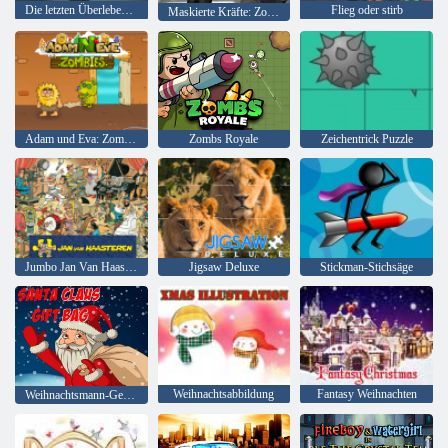
Die letzten Überlebenden
Flieg oder stirb
Maskierte Kräfte: Zombie-Überleben
Adam und Eva: Zombies
Zombs Royale
Zeichentrick Puzzle
Jumbo Jan Van Haasteren
Jigsaw Deluxe
Stickman-Stichsäge
Weihnachtsabbildung
Fantasy Weihnachten
Weihnachtsmann-Geschenktüte