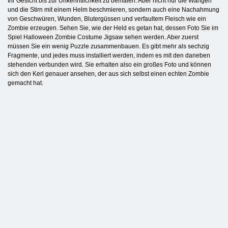
Ihr Gesicht bis zur Unkenntlichkeit zu bemalen. Aber nicht nur die Wangen
und die Stirn mit einem Helm beschmieren, sondern auch eine Nachahmung
von Geschwüren, Wunden, Blutergüssen und verfaultem Fleisch wie ein
Zombie erzeugen. Sehen Sie, wie der Held es getan hat, dessen Foto Sie im
Spiel Halloween Zombie Costume Jigsaw sehen werden. Aber zuerst
müssen Sie ein wenig Puzzle zusammenbauen. Es gibt mehr als sechzig
Fragmente, und jedes muss installiert werden, indem es mit den daneben
stehenden verbunden wird. Sie erhalten also ein großes Foto und können
sich den Kerl genauer ansehen, der aus sich selbst einen echten Zombie
gemacht hat.