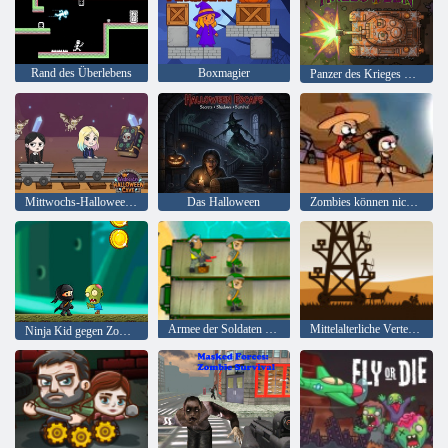
Rand des Überlebens
Boxmagier
Panzer des Krieges Halloween
Mittwochs-Halloween-Höhle
Das Halloween
Zombies können nicht springen
Armee der Soldaten Weltkrieg
Mittelalterliche Verteidigung Z
Ninja Kid gegen Zombies