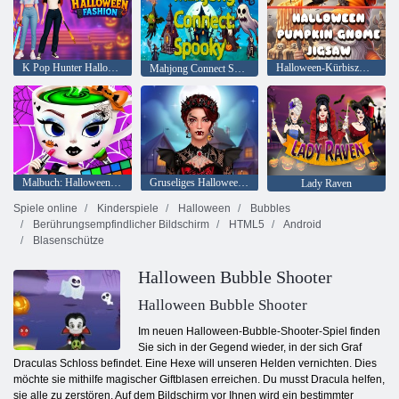
K Pop Hunter Halloween-Mode
Halloween-Kürbiszwerg-Puzzle
Mahjong Connect Spooky
Malbuch: Halloween Ballerina Cappuccina
Gruseliges Halloween-Makeover
Lady Raven
Spiele online
Kinderspiele
Halloween
Bubbles
Berührungsempfindlicher Bildschirm
HTML5
Android
Blasenschütze
Halloween Bubble Shooter
Halloween Bubble Shooter
Im neuen Halloween-Bubble-Shooter-Spiel finden
Sie sich in der Gegend wieder, in der sich Graf
Draculas Schloss befindet. Eine Hexe will unseren Helden vernichten. Dies
möchte sie mithilfe magischer Giftblasen erreichen. Du musst Dracula helfen,
sie alle zu zerstören. Auf dem Bildschirm vor Ihnen wird ein bestimmter