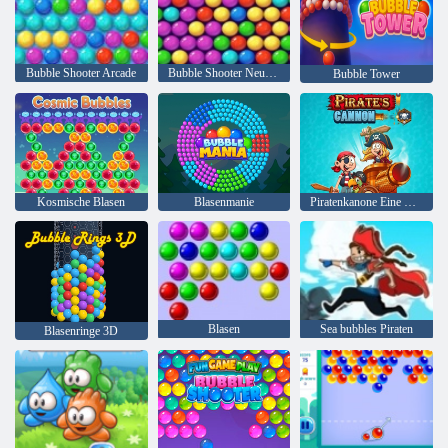
Bubble Shooter Arcade
Bubble Shooter Neustart
Bubble Tower
Kosmische Blasen
Blasenmanie
Piratenkanone Eine Mega-Schlacht
Blasen
Sea bubbles Piraten
Blasenringe 3D