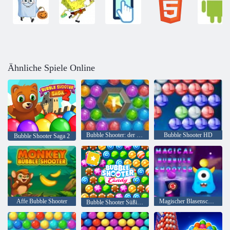
Ähnliche Spiele Online
Bubble Shooter: der See
Bubble Shooter HD
Bubble Shooter Saga 2
Affe Bubble Shooter
Magischer Blasenschütze
Bubble Shooter Süßigkeiten