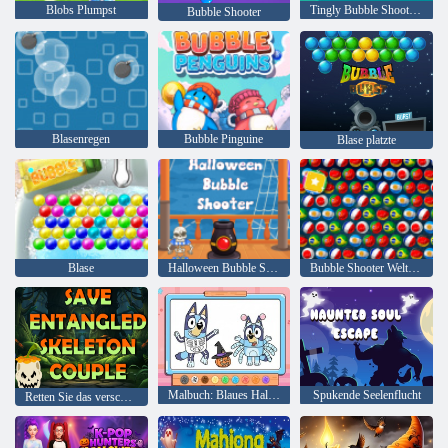
Blobs Plumpst
Tingly Bubble Shooter kaufen
Bubble Shooter
Blasenregen
Bubble Pinguine
Blase platzte
Blase
Halloween Bubble Shooter
Bubble Shooter Weltmeisterschaft
Malbuch: Blaues Halloween-Kostüm
Spukende Seelenflucht
Retten Sie das verschlungene Skelettpaar