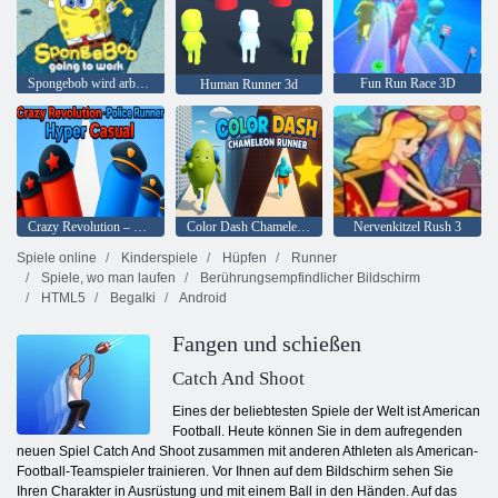
Spongebob wird arbeiten
Fun Run Race 3D
Human Runner 3d
Crazy Revolution – Police Runner Hyper Casual
Color Dash Chameleon Runner
Nervenkitzel Rush 3
Spiele online
Kinderspiele
Hüpfen
Runner
Spiele, wo man laufen
Berührungsempfindlicher Bildschirm
HTML5
Begalki
Android
Fangen und schießen
Catch And Shoot
Eines der beliebtesten Spiele der Welt ist American
Football. Heute können Sie in dem aufregenden
neuen Spiel Catch And Shoot zusammen mit anderen Athleten als American-
Football-Teamspieler trainieren. Vor Ihnen auf dem Bildschirm sehen Sie
Ihren Charakter in Ausrüstung und mit einem Ball in den Händen. Auf das