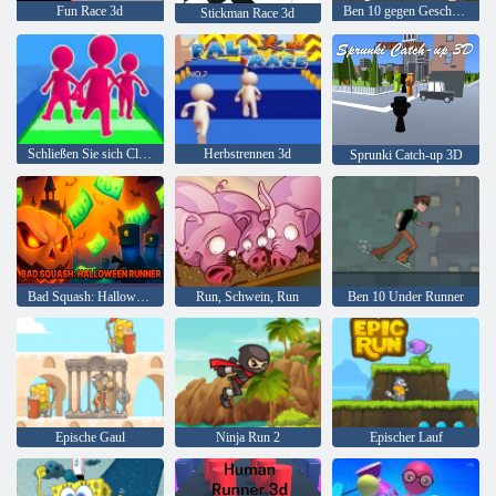
Fun Race 3d
Ben 10 gegen Geschwindigkeit
Stickman Race 3d
Schließen Sie sich Clash 3D an
Herbstrennen 3d
Sprunki Catch-up 3D
Bad Squash: Halloween Runner
Run, Schwein, Run
Ben 10 Under Runner
Epische Gaul
Ninja Run 2
Epischer Lauf