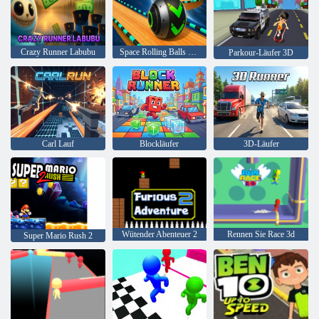
Crazy Runner Labubu
Space Rolling Balls Race
Parkour-Läufer 3D
Carl Lauf
Blockläufer
3D-Läufer
Wütender Abenteuer 2
Rennen Sie Race 3d
Super Mario Rush 2