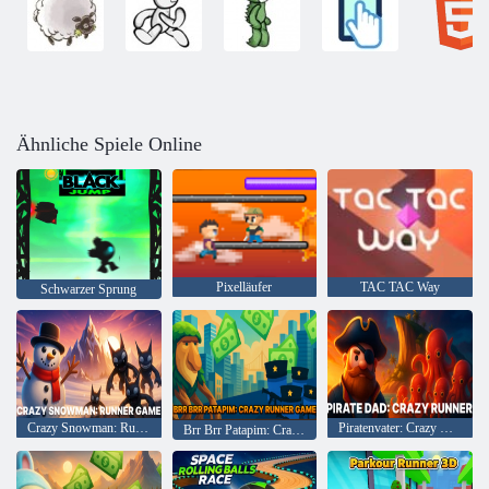
Ähnliche Spiele Online
Pixelläufer
TAC TAC Way
Schwarzer Sprung
Crazy Snowman: Runner-Spiel
Piratenvater: Crazy Runner
Brr Brr Patapim: Crazy Runner-Spiel